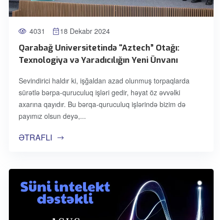
4031
18 Dekabr 2024
Qarabağ Universitetində “Aztech” Otağı:
Texnologiya və Yaradıcılığın Yeni Ünvanı
Sevindirici haldır ki, işğaldan azad olunmuş torpaqlarda
sürətlə bərpa-quruculuq işləri gedir, həyat öz əvvəlki
axarına qayıdır. Bu bərqa-quruculuq işlərində bizim də
payımız olsun deyə,
ƏTRAFLI