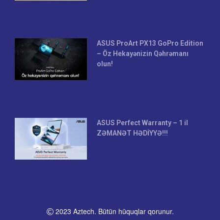
ASUS ProArt PX13 GoPro Edition
– Öz Hekayənizin Qəhrəmanı
olun!
ASUS Perfect Warranty – 1 il
ZƏMANƏT HƏDİYYƏ!!!
2023 Aztech. Bütün hüquqlar qorunur.