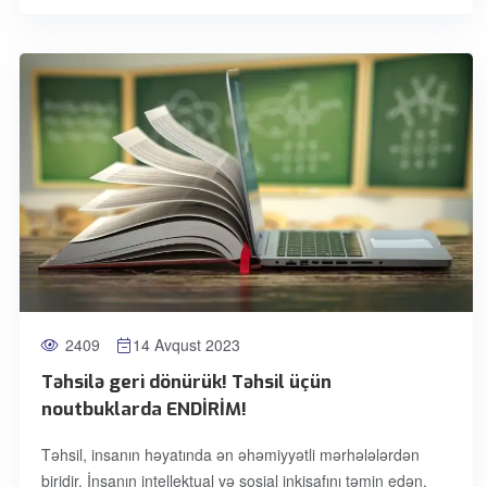
2409
14 Avqust 2023
Təhsilə geri dönürük! Təhsil üçün
noutbuklarda ENDİRİM!
Təhsil, insanın həyatında ən əhəmiyyətli mərhələlərdən
biridir. İnsanın intellektual və sosial inkişafını təmin edən,