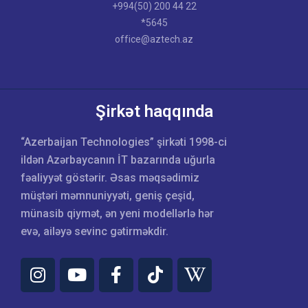
+994(50) 200 44 22
*5645
office@aztech.az
Şirkət haqqında
“Azerbaijan Technologies” şirkəti 1998-ci
ildən Azərbaycanın İT bazarında uğurla
fəaliyyət göstərir. Əsas məqsədimiz
müştəri məmnuniyyəti, geniş çeşid,
münasib qiymət, ən yeni modellərlə hər
evə, ailəyə sevinc gətirməkdir.