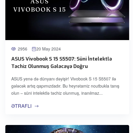
2956
20 May 2024
ASUS Vivobook S 15 S5507: Süni İntelektlə
Təchiz Olunmuş Gələcəyə Doğru
ASUS yenə də dünyanı dəyişir! Vivobook S 15 S5507 ilə
gələcək artıq qapımızdadır. Bu heyrətamiz noutbukla tanış
olun – süni intelektlə təchiz olunmuş, inanılmaz
ƏTRAFLI