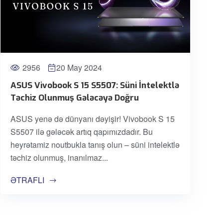
2956
20 May 2024
ASUS Vivobook S 15 S5507: Süni İntelektlə
Təchiz Olunmuş Gələcəyə Doğru
ASUS yenə də dünyanı dəyişir! Vivobook S 15
S5507 ilə gələcək artıq qapımızdadır. Bu
heyrətamiz noutbukla tanış olun – süni intelektlə
təchiz olunmuş, inanılmaz
ƏTRAFLI