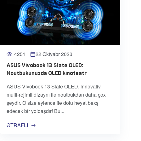
4251
22 Oktyabr 2023
ASUS Vivobook 13 Slate OLED:
Noutbukunuzda OLED kinoteatr
ASUS Vivobook 13 Slate OLED, innovativ
multi-rejimli dizaynı ilə noutbukdan daha çox
şeydir. O sizə əyləncə ilə dolu həyat bəxş
edəcək bir yoldaşdır! Bu
ƏTRAFLI