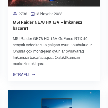
2736
13 Noyabr 2023
MSI Raider GE78 HX 13V – İmkansızı
bacarır!
MSI Raider GE78 HX 13V GeForce RTX 40
seriyalı videokart ilə çalışan oyun noutbukudur.
Onunla çox möhtəşəm oyunlar oynayaraq
imkansızı bacaracaqsız. Qalaktikamızın
mərkəzindəki qara
ƏTRAFLI