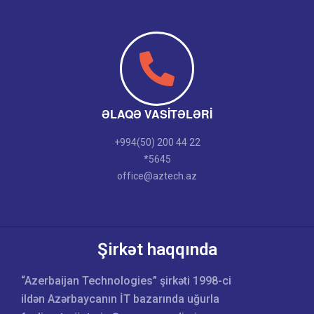
ƏLAQƏ VASITƏLƏRI
+994(50) 200 44 22
*5645
office@aztech.az
Şirkət haqqında
“Azerbaijan Technologies” şirkəti 1998-ci
ildən Azərbaycanın İT bazarında uğurla