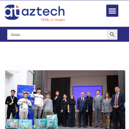
Search Button
Search
for: