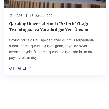
4026
18 Dekabr 2024
Qarabağ Universitetində “Aztech” Otağı:
Texnologiya və Yaradıcılığın Yeni Ünvanı
Sevindirici haldır ki, işğaldan azad olunmuş torpaqlarda
sürətlə bərpa-quruculuq işləri gedir, həyat öz əvvəlki
axarına qayıdır. Bu bərqa-quruculuq işlərində bizim də
payımız olsun deyə,
ƏTRAFLI