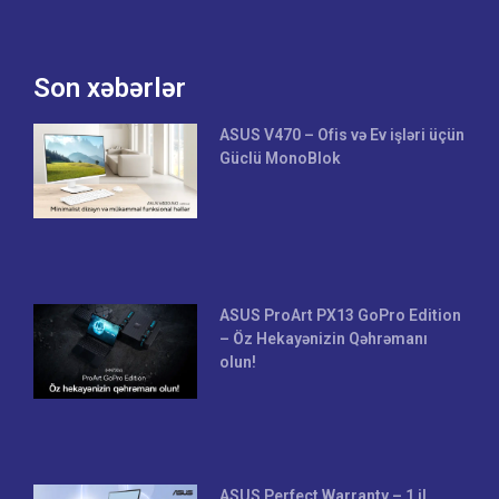
Son xəbərlər
ASUS V470 – Ofis və Ev işləri üçün
Güclü MonoBlok
ASUS ProArt PX13 GoPro Edition
– Öz Hekayənizin Qəhrəmanı
olun!
ASUS Perfect Warranty – 1 il