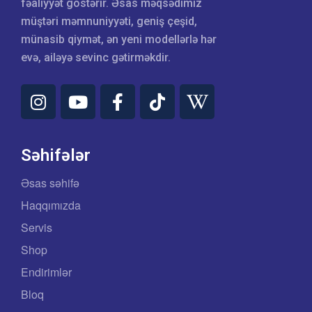
fəaliyyət göstərir. Əsas məqsədimiz
müştəri məmnuniyyəti, geniş çeşid,
münasib qiymət, ən yeni modellərlə hər
evə, ailəyə sevinc gətirməkdir.
Səhifələr
Əsas səhifə
Haqqımızda
Servis
Shop
Endirimlər
Bloq