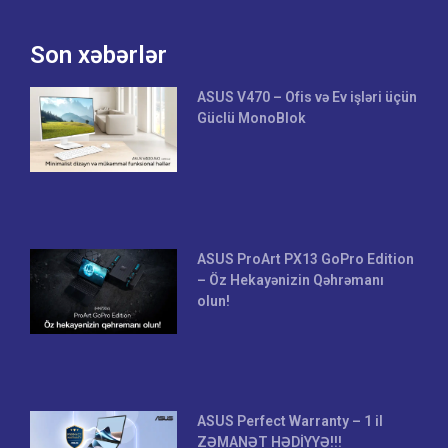
Son xəbərlər
ASUS V470 – Ofis və Ev işləri üçün
Güclü MonoBlok
ASUS ProArt PX13 GoPro Edition
– Öz Hekayənizin Qəhrəmanı
olun!
ASUS Perfect Warranty – 1 il
ZƏMANƏT HƏDİYYƏ!!!