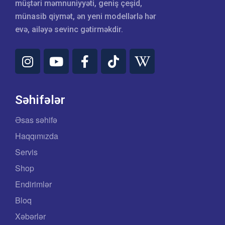
müştəri məmnuniyyəti, geniş çeşid,
münasib qiymət, ən yeni modellərlə hər
evə, ailəyə sevinc gətirməkdir.
Səhifələr
Əsas səhifə
Haqqımızda
Servis
Shop
Endirimlər
Bloq
Xəbərlər