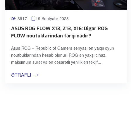
3917
19 Sentyabr 2023
ASUS ROG FLOW X13, Z13, X16: Digər ROG
FLOW noutuklarindan fərqi nədir?
Asus ROG – Republic of Gamers seriyası ən yaxşı oyun
noutbuklarından hesab olunur! ROG ən yaxşı cihaz,
maksimum sürət və ən cəsarətli yenilikləri təklif
ƏTRAFLI