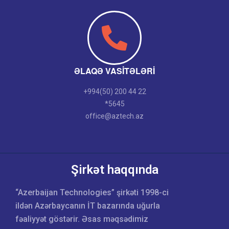
ƏLAQƏ VASITƏLƏRI
+994(50) 200 44 22
*5645
office@aztech.az
Şirkət haqqında
“Azerbaijan Technologies” şirkəti 1998-ci
ildən Azərbaycanın İT bazarında uğurla
fəaliyyət göstərir. Əsas məqsədimiz