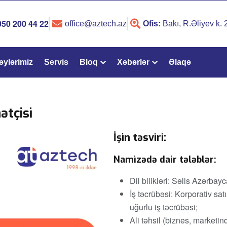
050 200 44 22
office@aztech.az
Ofis:
Bakı, R.Əliyev k.
əylərimiz
Servis
Bloq
Xəbərlər
Əlaqə
ətçisi
İşin təsviri:
Namizədə dair tələblər:
Dil bilikləri: Səlis Azərbayc
İş təcrübəsi: Korporativ sat
uğurlu iş təcrübəsi;
Ali təhsil (biznes, marketi