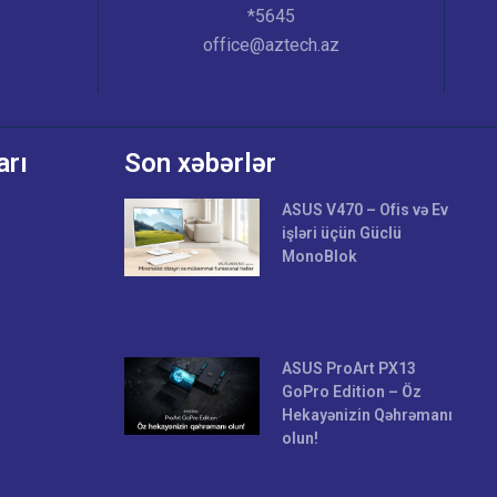
*5645
office@aztech.az
arı
Son xəbərlər
ASUS V470 – Ofis və Ev
işləri üçün Güclü
MonoBlok
ASUS ProArt PX13
GoPro Edition – Öz
Hekayənizin Qəhrəmanı
olun!