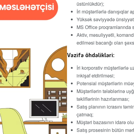
üstünlükdür);
İri müştərilərlə danışıqlar 
Yüksək səviyyədə ünsiyyət,
MS Office proqramlarında s
Aktiv, məsuliyyətli, komand
edilməsi bacarığı olan şəxs
Vəzifə öhdəlikləri:
İri korporativ müştərilərl
inkişaf etdirilməsi;
Potensial müştərilərin müəy
Müştərilərin tələblərinə u
təkliflərinin hazırlanması;
Satış planının icrasını tə
çatmaq;
Müştəri bazasının idarə ol
Satış prosesinin bütün mərh