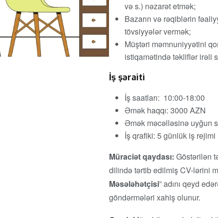
və s.) nəzarət etmək;
Bazarın və rəqiblərin fəaliyy
tövsiyyələr vermək;
Müştəri məmnuniyyətini qor
istiqamətində təkliflər irəli
İş şəraiti
İş saatları: 10:00-18:00
Əmək haqqı: 3000 AZN
Əmək məcəlləsinə uyğun 
İş qrafiki: 5 günlük iş rejimi
Müraciət qaydası:
Göstərilən 
dilində tərtib edilmiş CV-lərini 
Məsələhətçisi
” adını qeyd edə
göndərmələri xahiş olunur.