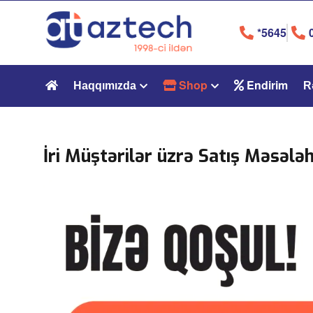
*5645
Shop
Endirim
Haqqımızda
R
İri Müştərilər üzrə Satış Məsələh