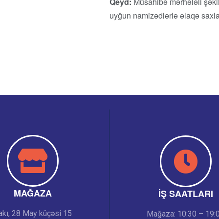
Qeyd:
Müsahibə mərhələli şəkildə
uyğun namizədlərlə əlaqə saxla
MAĞAZA
İŞ SAATLARI
akı, 28 May küçəsi 15
Mağaza: 10:30 – 19: