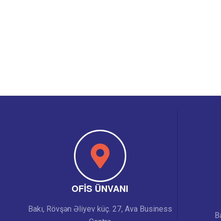
OFIS ÜNVANI
Bakı, Rövşən Əliyev küç. 27, Ava Business
B