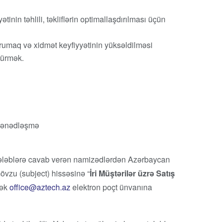
ətinin təhlili, təkliflərin optimallaşdırılması üçün
umaq və xidmət keyfiyyətinin yüksəldilməsi
 sürmək.
sənədləşmə
tələblərə cavab verən namizədlərdən Azərbaycan
mövzu (subject) hissəsinə “
İri Müştərilər üzrə Satış
rək
office@aztech.az
elektron poçt ünvanına