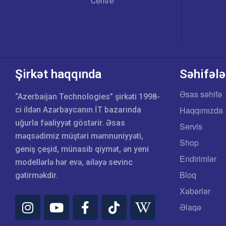
Centre
Şirkət haqqında
Səhifələ
Əsas səhifə
“Azerbaijan Technologies” şirkəti 1998-
Haqqımızda
ci ildən Azərbaycanın İT bazarında
uğurla fəaliyyət göstərir. Əsas
Servis
məqsədimiz müştəri məmnuniyyəti,
Shop
geniş çeşid, münasib qiymət, ən yeni
Endirimlər
modellərlə hər evə, ailəyə sevinc
Bloq
gətirməkdir.
Xəbərlər
Əlaqə