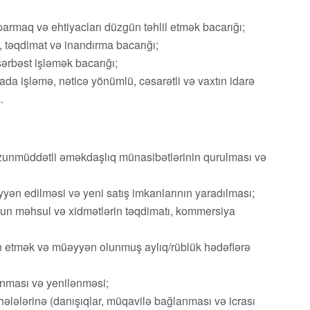
aparmaq və ehtiyacları düzgün təhlil etmək bacarığı;
 təqdimat və inandırma bacarığı;
ərbəst işləmək bacarığı;
ada işləmə, nəticə yönümlü, cəsarətli və vaxtın idarə
.
ə uzunmüddətli əməkdaşlıq münasibətlərinin qurulması və
yən edilməsi və yeni satış imkanlarının yaradılması;
yğun məhsul və xidmətlərin təqdimatı, kommersiya
min etmək və müəyyən olunmuş aylıq/rüblük hədəflərə
unması və yenilənməsi;
ələlərinə (danışıqlar, müqavilə bağlanması və icrası