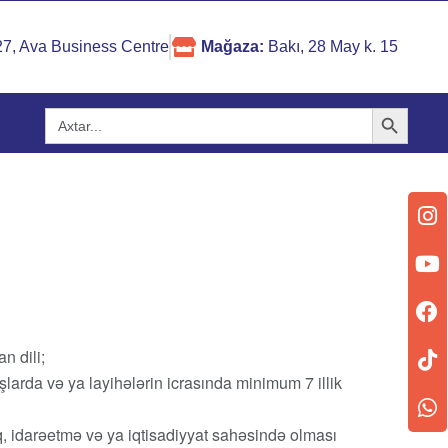
 27, Ava Business Centre
Mağaza:
Bakı, 28 May k. 15
Search Button
Search
for:
an dili;
ışlarda və ya layihələrin icrasında minimum 7 illik
nq, idarəetmə və ya iqtisadiyyat sahəsində olması