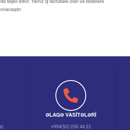
 təşkil edilir. Yalnız iş təcrübəsi olan və tələblərə
nılacaqdır.
ƏLAQƏ VASITƏLƏRI
+994(50) 200 44 22
00