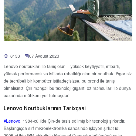
6133
07 Avqust 2023
Lenovo noutbukları ilə tanış olun – yüksək keyfiyyətli, etibarlı,
yüksək performanslı və istifadə rahatlılığı olan bir noutbuk. Əgər siz
də təcrübəli bir kompüter istifadəçisizsə, bu brend ilə tanış
olmalısınız. Çin mənşəli bu texnoloji gigant, öz məhsulları ilə dünya
bazarında möhkəm yer tutmuşdur.
Lenovo Noutbuklarının Tarixçəsi
Lenovo
, 1984-cü ildə Çin-də təsis edilmiş bir texnoloji şirkətdir.
Başlangıçda sırf mikroelektronika sahəsində işləyən şirkət idi.
2005-ci ildə IBM şirkətinin Personal Computer bölümünü satın