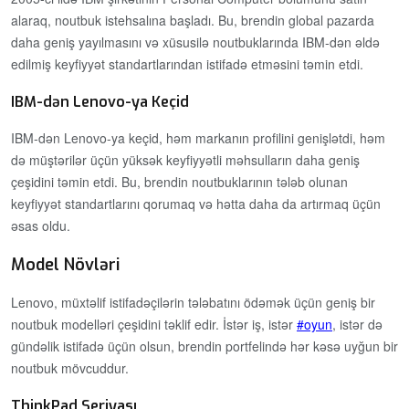
alaraq, noutbuk istehsalına başladı. Bu, brendin global pazarda
daha geniş yayılmasını və xüsusilə noutbuklarında IBM-dən əldə
edilmiş keyfiyyət standartlarından istifadə etməsini təmin etdi.
IBM-dən Lenovo-ya Keçid
IBM-dən Lenovo-ya keçid, həm markanın profilini genişlətdi, həm
də müştərilər üçün yüksək keyfiyyətli məhsulların daha geniş
çeşidini təmin etdi. Bu, brendin noutbuklarının tələb olunan
keyfiyyət standartlarını qorumaq və hətta daha da artırmaq üçün
əsas oldu.
Model Növləri
Lenovo, müxtəlif istifadəçilərin tələbatını ödəmək üçün geniş bir
noutbuk modelləri çeşidini təklif edir. İstər iş, istər
oyun
, istər də
gündəlik istifadə üçün olsun, brendin portfelində hər kəsə uyğun bir
noutbuk mövcuddur.
ThinkPad Seriyası