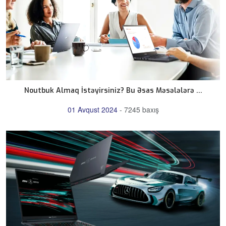
Noutbuk Almaq İstəyirsiniz? Bu Əsas Məsələlərə ...
01 Avqust 2024
-
7245 baxış