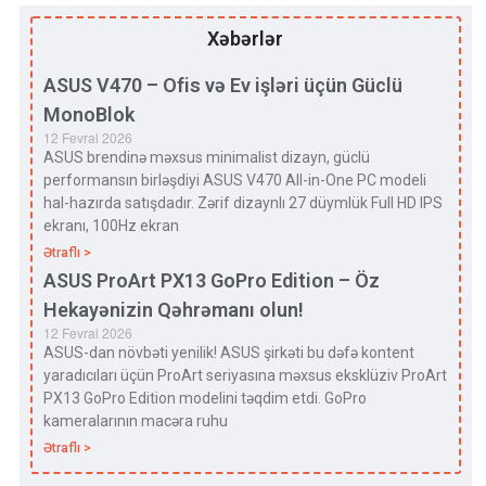
Xəbərlər
ASUS V470 – Ofis və Ev işləri üçün Güclü
MonoBlok
12 Fevral 2026
ASUS brendinə məxsus minimalist dizayn, güclü
performansın birləşdiyi ASUS V470 All-in-One PC modeli
hal-hazırda satışdadır. Zərif dizaynlı 27 düymlük Full HD IPS
ekranı, 100Hz ekran
Ətraflı >
ASUS ProArt PX13 GoPro Edition – Öz
Hekayənizin Qəhrəmanı olun!
12 Fevral 2026
ASUS-dan növbəti yenilik! ASUS şirkəti bu dəfə kontent
yaradıcıları üçün ProArt seriyasına məxsus eksklüziv ProArt
PX13 GoPro Edition modelini təqdim etdi. GoPro
kameralarının macəra ruhu
Ətraflı >