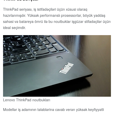
ThinkPad seriyası, iş istifadəçiləri üçün xüsusi olaraq
hazırlanmışdır. Yüksək performanslı prosessorlar, böyük yaddaş
sahəsi və batareya ömrü ilə bu noutbuklar işgüzar stifadəçilər üçün
ideal seçimdir.
Lenovo ThinkPad noutbukları
Modellər iş adamının tələblərinə cavab verən yüksək keyfiyyətli