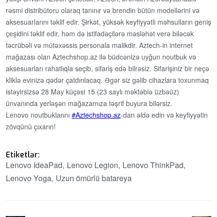
rəsmi distribütoru olaraq tanınır və brendin bütün modellərini və
aksesuarlarını təklif edir. Şirkət, yüksək keyfiyyətli məhsulların geniş
çeşidini təklif edir, həm də istifadəçilərə məsləhət verə biləcək
təcrübəli və mütəxəssis personala malikdir. Aztech-in internet
mağazası olan Aztechshop.az ilə büdcənizə uyğun noutbuk və
aksesuarları rahatlıqla seçib, sifariş edə bilrəsiz. Sifarişiniz bir neçə
kliklə evinizə qədər çatdırılacaq. Əgər siz gəlib cihazlara toxunmaq
istəyirsizsə 28 May küçəsi 15 (23 saylı məktəblə üzbəüz)
ünvanında yerləşən mağazamıza təşrif buyura bilərsiz.
Lenovo noutbuklarını
Aztechshop.az
-dan əldə edin və keyfiyyətin
zövqünü çıxarın!
Etiketlər:
Lenovo IdeaPad
Lenovo Legion
Lenovo ThinkPad
Lenovo Yoga
Uzun ömürlü batareya