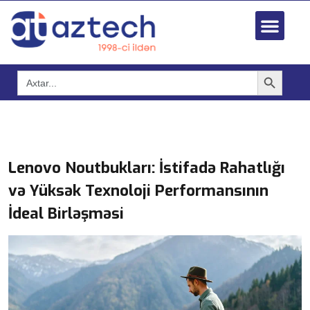
Search Button
Search
for:
Lenovo Noutbukları: İstifadə Rahatlığı
və Yüksək Texnoloji Performansının
İdeal Birləşməsi