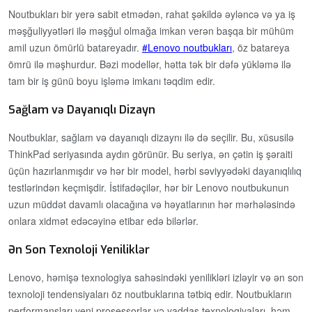
Noutbukları bir yerə sabit etmədən, rahat şəkildə əyləncə və ya iş
məşğuliyyətləri ilə məşğul olmağa imkan verən başqa bir mühüm
amil uzun ömürlü batareyadır.
Lenovo noutbukları
, öz batareya
ömrü ilə məşhurdur. Bəzi modellər, hətta tək bir dəfə yükləmə ilə
tam bir iş günü boyu işləmə imkanı təqdim edir.
Sağlam və Dayanıqlı Dizayn
Noutbuklar, sağlam və dayanıqlı dizaynı ilə də seçilir. Bu, xüsusilə
ThinkPad seriyasında aydın görünür. Bu seriya, ən çətin iş şəraiti
üçün hazırlanmışdır və hər bir model, hərbi səviyyədəki dayanıqlılıq
testlərindən keçmişdir. İstifadəçilər, hər bir Lenovo noutbukunun
uzun müddət davamlı olacağına və həyatlarının hər mərhələsində
onlara xidmət edəcəyinə etibar edə bilərlər.
Ən Son Texnoloji Yeniliklər
Lenovo, həmişə texnologiya sahəsindəki yenilikləri izləyir və ən son
texnoloji tendensiyaları öz noutbuklarına tətbiq edir. Noutbukların
performansları yeni prosessorlar və yaddaş texnologiyaları, həm