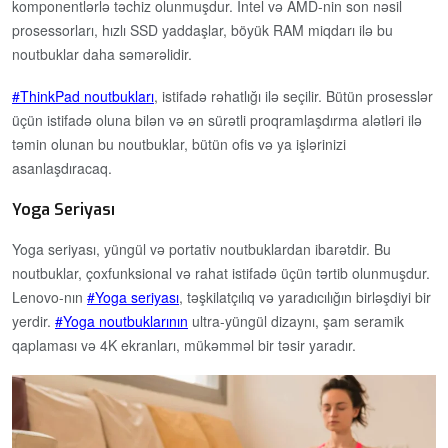
komponentlərlə təchiz olunmuşdur. Intel və AMD-nin son nəsil
prosessorları, hızlı SSD yaddaşlar, böyük RAM miqdarı ilə bu
noutbuklar daha səmərəlidir.
ThinkPad noutbukları
, istifadə rəhatlığı ilə seçilir. Bütün prosesslər
üçün istifadə oluna bilən və ən sürətli proqramlaşdırma alətləri ilə
təmin olunan bu noutbuklar, bütün ofis və ya işlərinizi
asanlaşdıracaq.
Yoga Seriyası
Yoga seriyası, yüngül və portativ noutbuklardan ibarətdir. Bu
noutbuklar, çoxfunksional və rahat istifadə üçün tərtib olunmuşdur.
Lenovo-nın
Yoga seriyası
, təşkilatçılıq və yaradıcılığın birləşdiyi bir
yerdir.
Yoga noutbuklarının
ultra-yüngül dizaynı, şam seramik
qaplaması və 4K ekranları, mükəmməl bir təsir yaradır.