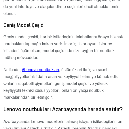
də yeni interfeys və əlaqələndirmə seçimləri daxil etməklə təmin
olunur.
Geniş Model Çeşidi
Geniş model çeşidi, hər bir istifadəçinin tələbatlarını ödəyə biləcək
noutbukları tapmağa imkan verir. İstər iş, istər oyun, istər ev
istifadəsi üçün olsun, model çeşidində sizə uyğun bir noutbuk
mütləq mövcuddur.
Nəticədə,
Lenovo noutbukları
, üstünlükləri ilə iş və şəxsi
məşğuliyyətlərinizi daha asan və keyfiyyətli etməyə kömək edir.
Onların rəqabətli qiymətləri, geniş model çeşidi və yüksək
keyfiyyətli texniki xüsusiyyətləri, onları ən yaxşı noutbuk
markalarından biri etmişdir.
Lenovo noutbukları Azərbaycanda harada satılır?
Azərbaycanda Lenovo modellərini almaq istəyən istifadəçilərin ən
yaxşı ünvanı Aztech şirkətidir. Aztech, brendin Azərbaycandaki