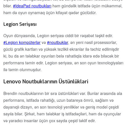
bilər.
IdeaPad noutbukları
həm gündəlik istifadə üçün mükəmməl,
həm də oyun oynamaq üçün kifayət qədər güclüdür.
Legion Seriyası
Oyun dünyasında, Legion seriyası ciddi bir rəqabət təşkil edir.
Legion kompüterlər
və
noutbuklar
, ən yeni nəsil prosessorlar,
güclü grafik kartları və yüksək tezlikli ekranlar ilə təchiz edilmişdir
ki, bu da ən tələbkar oyunları belə rahatlıqla idarə edə biləcək bir
performans təmin edir. Legion seriyası, ən son oyun texnologiyaları
ilə təmin olunmuşdur.
Lenovo Noutbuklarının Üstünlükləri
Brendin noutbuklarının bir sıra üstünlükləri var. Bunlar arasında əla
performans, istifadə rahatlığı, uzun batareya ömrü, sağlam və
dayanıqlı dizayn, ən son texnoloji yeniliklər və geniş model çeşidi
sayıla bilər. Şirkət, həm tələbkar iş istifadəçiləri, həm də oyunçular
və yaradıcı insanlar üçün çox sayda çeşid təklif edir.