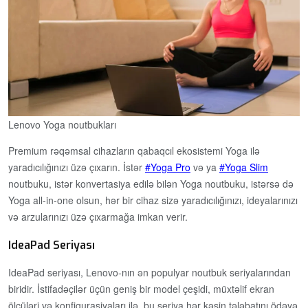
Lenovo Yoga noutbukları
Premium rəqəmsal cihazların qabaqcıl ekosistemi Yoga ilə
yaradıcılığınızı üzə çıxarın. İstər
Yoga Pro
və ya
Yoga Slim
noutbuku, istər konvertasiya edilə bilən Yoga noutbuku, istərsə də
Yoga all-in-one olsun, hər bir cihaz sizə yaradıcılığınızı, ideyalarınızı
və arzularınızı üzə çıxarmağa imkan verir.
IdeaPad Seriyası
IdeaPad seriyası, Lenovo-nın ən populyar noutbuk seriyalarından
biridir. İstifadəçilər üçün geniş bir model çeşidi, müxtəlif ekran
ölçüləri və konfigurasiyaları ilə, bu seriya hər kəsin tələbatını ödəyə