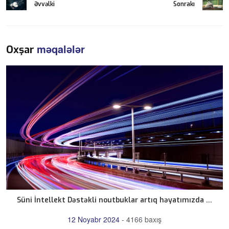
Əvvəlki
Sonrakı
məqalələr
Oxşar
Süni İntellekt Dəstəkli noutbuklar artıq həyatımızda ...
12 Noyabr 2024
-
4166 baxış