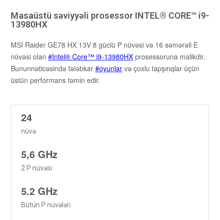
Masaüstü səviyyəli prosessor INTEL® CORE™ i9-
13980HX
MSI Raider GE78 HX 13V 8 güclü P nüvəsi və 16 səmərəli E
nüvəsi olan
Intel® Core™ i9-13980HX
prosessoruna malikdir.
Bununnəticəsində tələbkar
oyunlar
və çoxlu tapşırıqlar üçün
üstün performans təmin edir.
24
nüvə
5,6 GHz
2 P nüvəsi
5.2 GHz
Bütün P nüvələri