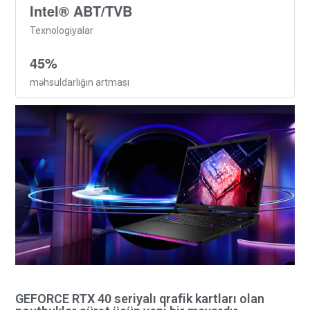
Intel® ABT/TVB
Texnologiyalar
45%
məhsuldarlığın artması
GEFORCE RTX 40 seriyalı qrafik kartları olan