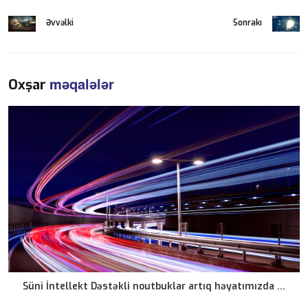
Əvvəlki
Sonrakı
məqalələr
Oxşar
Süni İntellekt Dəstəkli noutbuklar artıq həyatımızda ...