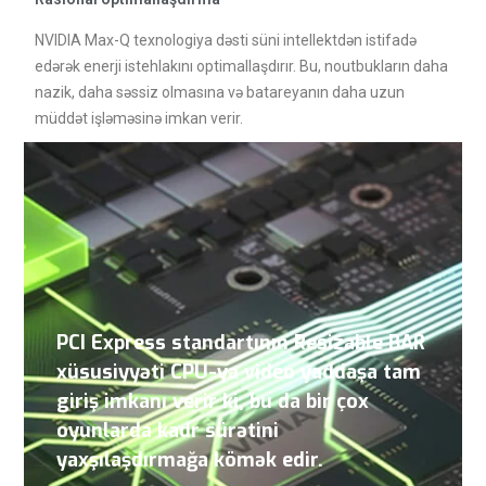
NVIDIA Max-Q texnologiya dəsti süni intellektdən istifadə
edərək enerji istehlakını optimallaşdırır. Bu, noutbukların daha
nazik, daha səssiz olmasına və batareyanın daha uzun
müddət işləməsinə imkan verir.
PCI Express standartının Resizable BAR
xüsusiyyəti CPU-ya video yaddaşa tam
giriş imkanı verir ki, bu da bir çox
oyunlarda kadr sürətini
yaxşılaşdırmağa kömək edir.