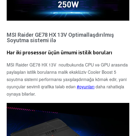
MSI Raider GE78 HX 13V Optimallaşdırılmış
Soyutma sistemi ilə
Hər iki prosessor üçün ümumi istilik boruları
MSI Raider GE78 HX 13V noutbukunda CPU və GPU arasında
paylaşılan istilik borularına malik eksklüziv Cooler Boost 5
soyutma sistemi performansı yaxşılaşdırmağa kömək edir, yəni
oyunçular sevimli qrafika tələb edən
oyunları
daha rahatlıqla
oynaya bilərlər.