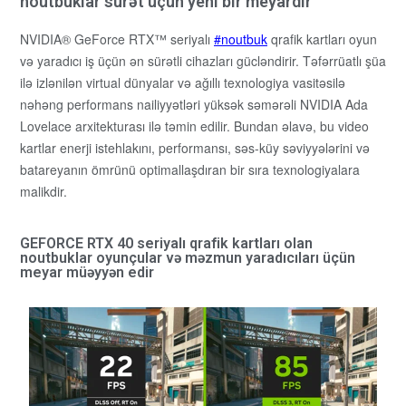
noutbuklar sürət üçün yeni bir meyardır
NVIDIA® GeForce RTX™ seriyalı
noutbuk
qrafik kartları oyun
və yaradıcı iş üçün ən sürətli cihazları gücləndirir. Təfərrüatlı şüa
ilə izlənilən virtual dünyalar və ağıllı texnologiya vasitəsilə
nəhəng performans nailiyyətləri yüksək səmərəli NVIDIA Ada
Lovelace arxitekturası ilə təmin edilir. Bundan əlavə, bu video
kartlar enerji istehlakını, performansı, səs-küy səviyyələrini və
batareyanın ömrünü optimallaşdıran bir sıra texnologiyalara
malikdir.
GEFORCE RTX 40 seriyalı qrafik kartları olan
noutbuklar oyunçular və məzmun yaradıcıları üçün
meyar müəyyən edir