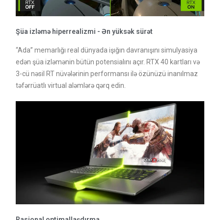
Şüa izləmə hiperrealizmi - Ən yüksək sürət
“Ada” memarlığı real dünyada işığın davranışını simulyasiya
edən şüa izləmənin bütün potensialını açır. RTX 40 kartları və
3-cü nəsil RT nüvələrinin performansı ilə özünüzü inanılmaz
təfərrüatlı virtual aləmlərə qərq edin.
Rasional optimallaşdırma