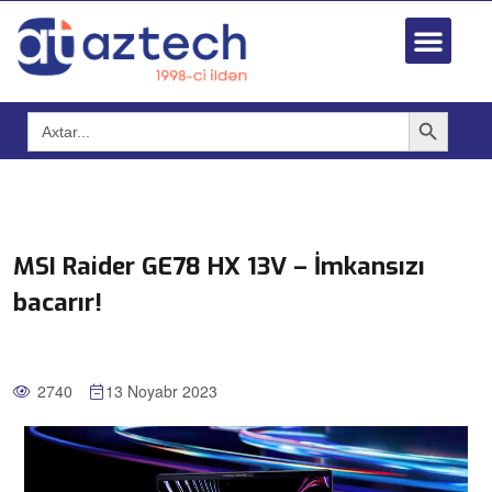
Search Button
Search
for:
MSI Raider GE78 HX 13V – İmkansızı
bacarır!
2740
13 Noyabr 2023