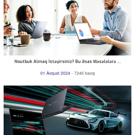
Noutbuk Almaq İstəyirsiniz? Bu Əsas Məsələlərə ...
01 Avqust 2024
-
7246 baxış