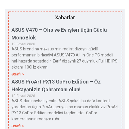
Xəbərlər
ASUS V470 – Ofis və Ev işləri üçün Güclü
MonoBlok
12 Fevral 2026
ASUS brendinə məxsus minimalist dizayn, güclü
performansın birləşdiyi ASUS V470 All-in-One PC modeli
hal-hazırda satışdadır. Zərif dizaynlı 27 düymlük Full HD IPS
ekranı, 100Hz ekran
Ətraflı >
ASUS ProArt PX13 GoPro Edition – Öz
Hekayənizin Qəhrəmanı olun!
12 Fevral 2026
ASUS-dan növbəti yenilik! ASUS şirkəti bu dəfə kontent
yaradıcıları üçün ProArt seriyasına məxsus eksklüziv ProArt
PX13 GoPro Edition modelini təqdim etdi. GoPro
kameralarının macəra ruhu
Ətraflı >