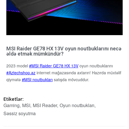
MSI Raider GE78 HX 13V oyun noutbuklarını necə
əldə etmək mümkündür?
2023 model
MSI Raider GE78 HX 13V
oyun noutbuklarını
Aztechshop.az
internet mağazasında axtarın! Hazırda müxtəlif
qiymətə
MSI noutbukları
satışda mövcuddur.
Etiketlər:
Gaming
MSI
MSI Reader
Oyun noutbukları
Səssiz soyutma