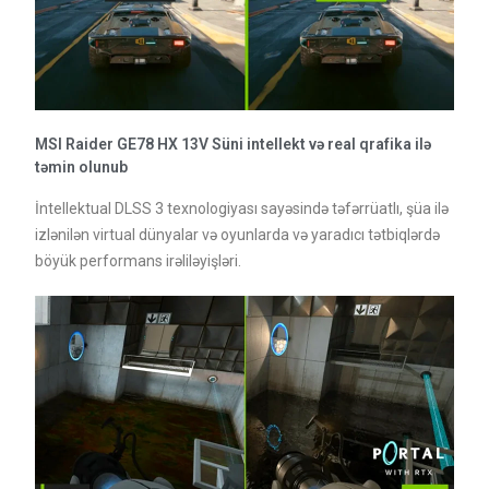
MSI Raider GE78 HX 13V Süni intellekt və real qrafika ilə
təmin olunub
İntellektual DLSS 3 texnologiyası sayəsində təfərrüatlı, şüa ilə
izlənilən virtual dünyalar və oyunlarda və yaradıcı tətbiqlərdə
böyük performans irəliləyişləri.