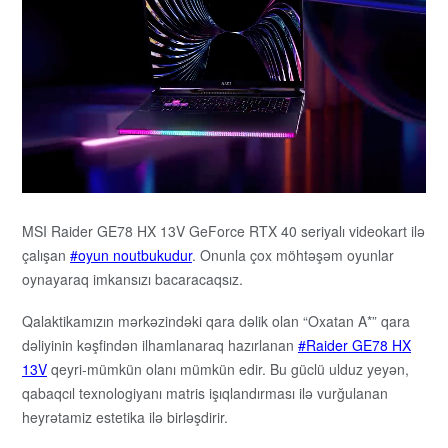
MSI Raider GE78 HX 13V GeForce RTX 40 seriyalı videokart ilə
çalışan
oyun noutbukudur
. Onunla çox möhtəşəm oyunlar
oynayaraq imkansızı bacaracaqsız.
Qalaktikamızın mərkəzindəki qara dəlik olan “Oxatan A*” qara
dəliyinin kəşfindən ilhamlanaraq hazırlanan
Raider GE78 HX
13V
qeyri-mümkün olanı mümkün edir. Bu güclü ulduz yeyən,
qabaqcıl texnologiyanı matris işıqlandırması ilə vurğulanan
heyrətamiz estetika ilə birləşdirir.