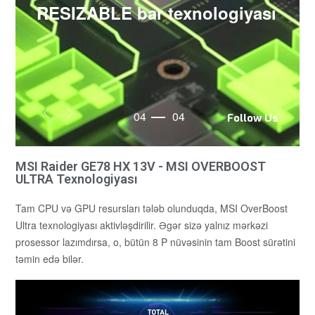
R
E
S
I
Z
A
B
L
E
b
a
r
t
e
x
n
o
l
o
g
i
y
a
s
ı
04
04
Follow Us
MSI Raider GE78 HX 13V - MSI OVERBOOST
ULTRA Texnologiyası
Tam CPU və GPU resursları tələb olunduqda, MSI OverBoost
Ultra texnologiyası aktivləşdirilir. Əgər sizə yalnız mərkəzi
prosessor lazımdırsa, o, bütün 8 P nüvəsinin tam Boost sürətini
təmin edə bilər.