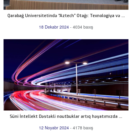
Qarabağ Universitetində “Aztech” Otağı: Texnologiya və ...
18 Dekabr 2024
-
4034 baxış
Süni İntellekt Dəstəkli noutbuklar artıq həyatımızda ...
12 Noyabr 2024
-
4178 baxış