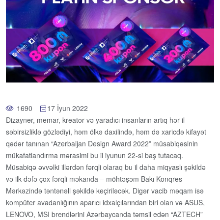
1690
17 İyun 2022
Dizayner, memar, kreator və yaradıcı insanların artıq hər il
səbirsizliklə gözlədiyi, həm ölkə daxilində, həm də xaricdə kifayət
qədər tanınan “Azerbaijan Design Award 2022” müsabiqəsinin
mükafatlandırma mərasimi bu il iyunun 22-si baş tutacaq.
Müsabiqə əvvəlki illərdən fərqli olaraq bu il daha miqyaslı şəkildə
və ilk dəfə çox fərqli məkanda – möhtəşəm Bakı Konqres
Mərkəzində təntənəli şəkildə keçiriləcək. Digər vacib məqam isə
kompüter avadanlığının aparıcı idxalçılarından biri olan və ASUS,
LENOVO, MSI brendlərini Azərbaycanda təmsil edən “AZTECH”