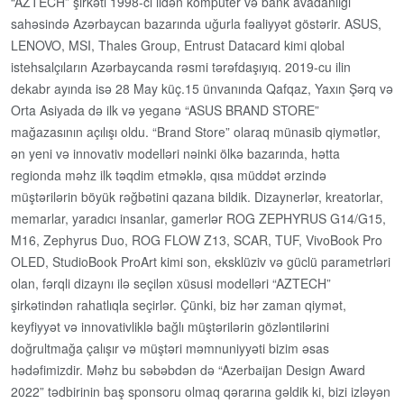
“AZTECH” şirkəti 1998-ci ildən kompüter və bank avadanlığı
sahəsində Azərbaycan bazarında uğurla fəaliyyət göstərir. ASUS,
LENOVO, MSI, Thales Group, Entrust Datacard kimi qlobal
istehsalçıların Azərbaycanda rəsmi tərəfdaşıyıq. 2019-cu ilin
dekabr ayında isə 28 May küç.15 ünvanında Qafqaz, Yaxın Şərq və
Orta Asiyada də ilk və yeganə “ASUS BRAND STORE”
mağazasının açılışı oldu. “Brand Store” olaraq münasib qiymətlər,
ən yeni və innovativ modelləri nəinki ölkə bazarında, hətta
regionda məhz ilk təqdim etməklə, qısa müddət ərzində
müştərilərin böyük rəğbətini qazana bildik. Dizaynerlər, kreatorlar,
memarlar, yaradıcı insanlar, gamerlər ROG ZEPHYRUS G14/G15,
M16, Zephyrus Duo, ROG FLOW Z13, SCAR, TUF, VivoBook Pro
OLED, StudioBook ProArt kimi son, eksklüziv və güclü parametrləri
olan, fərqli dizaynı ilə seçilən xüsusi modelləri “AZTECH”
şirkətindən rahatlıqla seçirlər. Çünki, biz hər zaman qiymət,
keyfiyyət və innovativliklə bağlı müştərilərin gözləntilərini
doğrultmağa çalışır və müştəri məmnuniyyəti bizim əsas
hədəfimizdir. Məhz bu səbəbdən də “Azerbaijan Design Award
2022” tədbirinin baş sponsoru olmaq qərarına gəldik ki, bizi izləyən