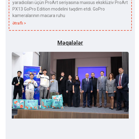
yaradıcıları üçün ProArt seriyasına məxsus eksklüziv ProArt
PX13 GoPro Edition modelini təqdim etdi. GoPro
kameralarının macəra ruhu
Ətraflı >
Məqalələr
Qa
Uni
“Az
Tex
Yar
Yen
Sevi
ki, 
olu
torp
sürə