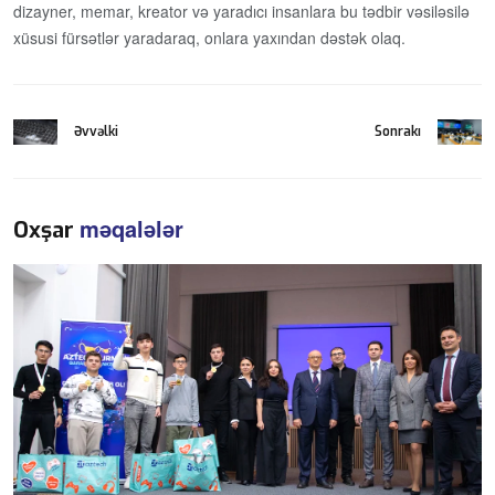
dizayner, memar, kreator və yaradıcı insanlara bu tədbir vəsiləsilə
xüsusi fürsətlər yaradaraq, onlara yaxından dəstək olaq.
Əvvəlki
Sonrakı
məqalələr
Oxşar