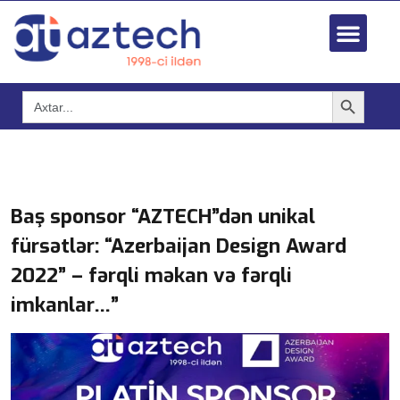
Search Button
Search
for:
Baş sponsor “AZTECH”dən unikal
fürsətlər: “Azerbaijan Design Award
2022” – fərqli məkan və fərqli
imkanlar…”