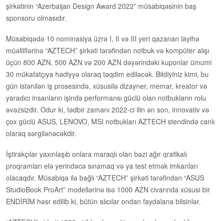
şirkətinin “Azerbaijan Design Award 2022” müsabiqəsinin baş
sponsoru olmasıdır.
Müsabiqədə 10 nominasiya üzrə I, II və III yeri qazanan layihə
müəlliflərinə “AZTECH” şirkəti tərəfindən notbuk və kompüter alışı
üçün 800 AZN, 500 AZN və 200 AZN dəyərindəki kuponlar ümumi
30 mükafatçıya hədiyyə olaraq təqdim ediləcək. Bildiyiniz kimi, bu
gün istənilən iş prosesində, xüsusilə dizayner, memar, kreator və
yaradıcı insanların işində performansı güclü olan notbukların rolu
əvəzsizdir. Odur ki, tədbir zamanı 2022-ci ilin ən son, innovativ və
çox güclü ASUS, LENOVO, MSI notbukları AZTECH stendində canlı
olaraq sərgilənəcəkdir.
İştirakçılar yaxınlaşıb onlara maraqlı olan bəzi ağır qrafikalı
proqramları elə yerindəcə sınamaq və ya test etmək imkanları
olacaqdır. Müsabiqə ilə bağlı “AZTECH” şirkəti tərəfindən “ASUS
StudioBook ProArt” modellərinə isə 1000 AZN civarında xüsusi bir
ENDİRİM həsr edilib ki, bütün alıcılar ondan faydalana bilsinlər.