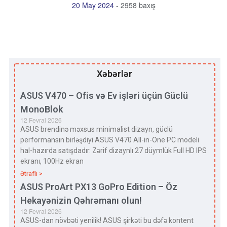
20 May 2024
-
2958 baxış
Xəbərlər
ASUS V470 – Ofis və Ev işləri üçün Güclü
MonoBlok
12 Fevral 2026
ASUS brendinə məxsus minimalist dizayn, güclü
performansın birləşdiyi ASUS V470 All-in-One PC modeli
hal-hazırda satışdadır. Zərif dizaynlı 27 düymlük Full HD IPS
ekranı, 100Hz ekran
Ətraflı >
ASUS ProArt PX13 GoPro Edition – Öz
Hekayənizin Qəhrəmanı olun!
12 Fevral 2026
ASUS-dan növbəti yenilik! ASUS şirkəti bu dəfə kontent