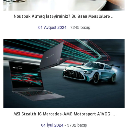
Noutbuk Almaq İstəyirsiniz? Bu Əsas Məsələlərə ...
01 Avqust 2024
-
7245 baxış
MSI Stealth 16 Mercedes-AMG Motorsport A1VGG ...
04 İyul 2024
-
3732 baxış