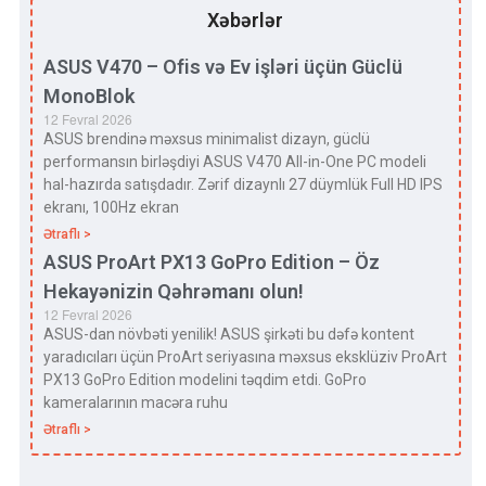
Xəbərlər
ASUS V470 – Ofis və Ev işləri üçün Güclü
MonoBlok
12 Fevral 2026
ASUS brendinə məxsus minimalist dizayn, güclü
performansın birləşdiyi ASUS V470 All-in-One PC modeli
hal-hazırda satışdadır. Zərif dizaynlı 27 düymlük Full HD IPS
ekranı, 100Hz ekran
Ətraflı >
ASUS ProArt PX13 GoPro Edition – Öz
Hekayənizin Qəhrəmanı olun!
12 Fevral 2026
ASUS-dan növbəti yenilik! ASUS şirkəti bu dəfə kontent
yaradıcıları üçün ProArt seriyasına məxsus eksklüziv ProArt
PX13 GoPro Edition modelini təqdim etdi. GoPro
kameralarının macəra ruhu
Ətraflı >