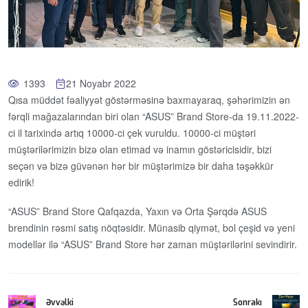
1393
21 Noyabr 2022
Qısa müddət fəaliyyət göstərməsinə baxmayaraq, şəhərimizin ən
fərqli mağazalarından biri olan “ASUS” Brand Store-da 19.11.2022-
ci il tarixində artıq 10000-ci çek vuruldu. 10000-ci müştəri
müştərilərimizin bizə olan etimad və inamın göstəricisidir, bizi
seçən və bizə güvənən hər bir müştərimizə bir daha təşəkkür
edirik!
“ASUS” Brand Store Qafqazda, Yaxın və Orta Şərqdə ASUS
brendinin rəsmi satış nöqtəsidir. Münasib qiymət, bol çeşid və yeni
modellər ilə “ASUS” Brand Store hər zaman müştərilərini sevindirir.
Əvvəlki
Sonrakı