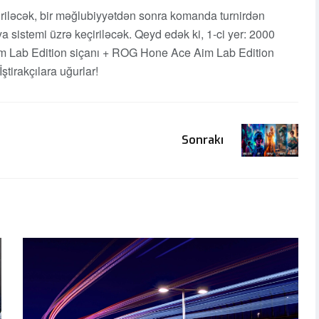
eçiriləcək, bir məğlubiyyətdən sonra komanda turnirdən
ya sistemi üzrə keçiriləcək. Qeyd edək ki, 1-ci yer: 2000
im Lab Edition siçanı + ROG Hone Ace Aim Lab Edition
ştirakçılara uğurlar!
Sonrakı