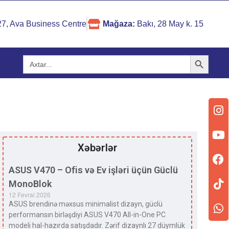
 27, Ava Business Centre
Mağaza:
Bakı, 28 May k. 15
Search Button
Search
for:
Xəbərlər
ASUS V470 – Ofis və Ev işləri üçün Güclü
MonoBlok
12 Fevral 2026
ASUS brendinə məxsus minimalist dizayn, güclü
performansın birləşdiyi ASUS V470 All-in-One PC
modeli hal-hazırda satışdadır. Zərif dizaynlı 27 düymlük