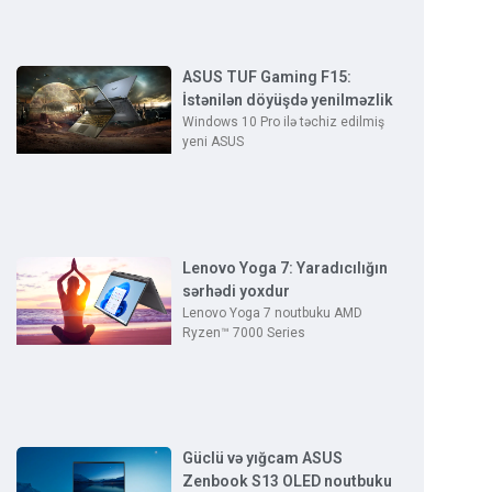
ASUS TUF Gaming F15:
İstənilən döyüşdə yenilməzlik
Windows 10 Pro ilə təchiz edilmiş
yeni ASUS
Lenovo Yoga 7: Yaradıcılığın
sərhədi yoxdur
Lenovo Yoga 7 noutbuku AMD
Ryzen™ 7000 Series
Güclü və yığcam ASUS
Zenbook S13 OLED noutbuku