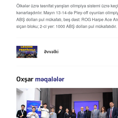
Ölkələr üzrə təsnifat yarışları olimpiya sistemi üzrə k
kənarlaşdırılır. Mayın 13-14-də Pley-off oyunları olimpi
ABŞ dolları pul mükafatı, beş dəst: ROG Harpe Ace A
siçan bloku; 2-ci yer: 1000 ABŞ dolları pul mükafatıdır. İ
Əvvəlki
məqalələr
Oxşar