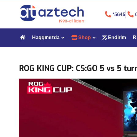
*5645
Shop
Endirim
Haqqımızda
R
ROG KING CUP: CS:GO 5 vs 5 turn