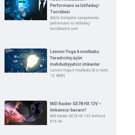
Performans və İstifadəçi
Təcrübəsi
ASUS, kompüter sənayesində
performans və istifadəçi
təcrübəsinin yeni
Lenovo Yoga 6 noutbuku:
Yaradıcılıq üçün
məhdudiyyətsiz imkanlar
Lenovo Yoga 6 noutbuku (8-ci nəsil,
13, AMD)
MSI Raider GE78 HX 13V –
İmkansızı bacarır!
MSI Raider GE78 HX 13V GeForce
RTX 40