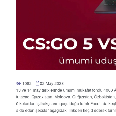
1082
02 May 2023
13 və 14 may tarixlərində ümumi mükafat fondu 4000 A
tutacaq. Qazaxıstan, Moldova, Qırğızıstan, Özbəkistan
ölkələrdən iştirakçıların qoşulduğu turnir Faceit-də
əldə edən şəxslər aşağıdakı linkdən keçid edərək turnir