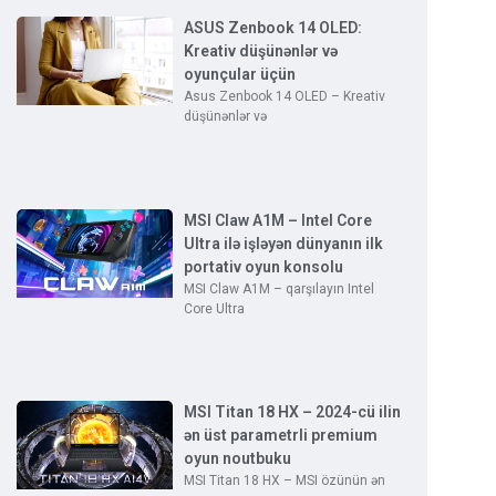
ASUS Zenbook 14 OLED:
Kreativ düşünənlər və
oyunçular üçün
Asus Zenbook 14 OLED – Kreativ
düşünənlər və
MSI Claw A1M – Intel Core
Ultra ilə işləyən dünyanın ilk
portativ oyun konsolu
MSI Claw A1M – qarşılayın Intel
Core Ultra
MSI Titan 18 HX – 2024-cü ilin
ən üst parametrli premium
oyun noutbuku
MSI Titan 18 HX – MSI özünün ən