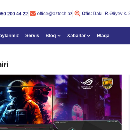
050 200 44 22
office@aztech.az
Ofis:
Bakı, R.Əliyev k.
əylərimiz
Servis
Bloq
Xəbərlər
Əlaqə
iri