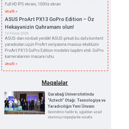
Full HD IPS ekranı, 100Hz ekran
Ətraflı >
ASUS ProArt PX13 GoPro Edition – Öz
Hekayənizin Qəhrəmanı olun!
12 Fevral 2026
ASUS-dan növbəti yenilik! ASUS şirkəti bu dəfə kontent
yaradıcıları üçün ProArt seriyasına məxsus eksklüziv
ProArt PX13 GoPro Edition modelini təqdim etdi. GoPro
kameralarının macəra ruhu
Ətraflı >
Məqalələr
Qarabağ Universitetində
“Aztech” Otağı: Texnologiya və
Yaradıcılığın Yeni Ünvanı
Sevindirici haldır ki, işğaldan azad
olunmuş torpaqlarda sürətlə