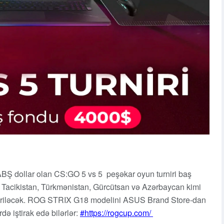
BŞ dollar olan CS:GO 5 vs 5 peşəkar oyun turniri baş
, Tacikistan, Türkmənistan, Gürcütsan və Azərbaycan kimi
 keçiriləcək. ROG STRIX G18 modelini ASUS Brand Store-dan
də iştirak edə bilərlər:
https://rogcup.com/