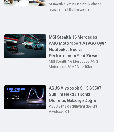
Münasib qiymətə noutbuk almaq
istəyirsiniz? Bu hər zaman
MSI Stealth 16 Mercedes-
AMG Motorsport A1VGG Oyun
Noutbuku: Güc və
Performansın Yeni Zirvəsi
MSI Stealth 16 Mercedes-AMG
Motorsport A1VGG ilə lüks
ASUS Vivobook S 15 S5507:
Süni İntelektlə Təchiz
Olunmuş Gələcəyə Doğru
ASUS yenə də dünyanı dəyişir!
Vivobook S 15