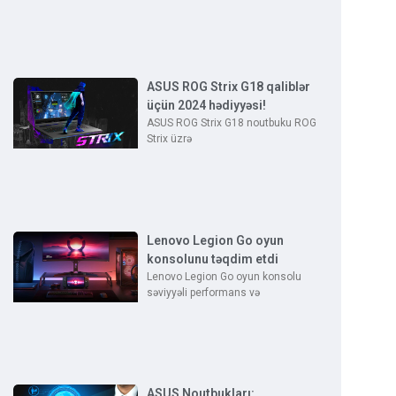
ASUS ROG Strix G18 qaliblər
üçün 2024 hədiyyəsi!
ASUS ROG Strix G18 noutbuku ROG
Strix üzrə
Lenovo Legion Go oyun
konsolunu təqdim etdi
Lenovo Legion Go oyun konsolu
səviyyəli performans və
ASUS Noutbukları: