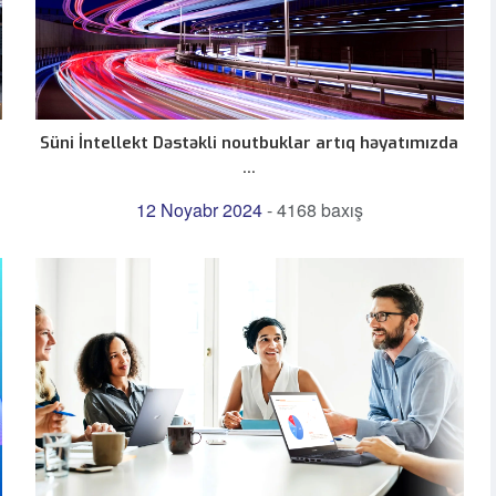
a
Süni İntellekt Dəstəkli noutbuklar artıq həyatımızda
...
12 Noyabr 2024
-
4168 baxış