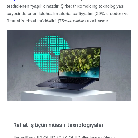
təsdiqlənən “yaşıl” cihazdır. Şirkət thixomolding texnologiyası
sayəsində onun istehsalı material sərfiyyatını (29%-ə qədər) və
ümumi istehsal müddətini (75%-ə qədər) azaltmışdır.
Rahat iş üçün müasir texnologiyalar
ExpertBook B9 OLED 16:10 OLED displeydə yüksək