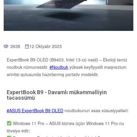
2638
12 Oktyabr 2023
ExpertBook B9 OLED (B9403, Intel 13-cü nəsil) – Ekoloji təmiz
noutbuk nümunəsidir.
Noutbuk
yüksək keyfiyyətli maqnezium
ərintisi qutusunda hazırlanmış portativ modeldir.
ExpertBook B9 - Davamlı mükəmməlliyin
təcəssümü
ASUS ExpertBook B9 OLED
noutbukunun əsas xüsusiyyətləri:
Windows 11 Pro – ASUS biznes üçün Windows 11 Pro-nu
tövsiyə edir;