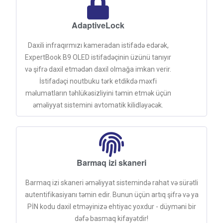
AdaptiveLock
Daxili infraqırmızı kameradan istifadə edərək,
ExpertBook B9 OLED istifadəçinin üzünü tanıyır
və şifrə daxil etmədən daxil olmağa imkan verir.
İstifadəçi noutbuku tərk etdikdə məxfi
məlumatların təhlükəsizliyini təmin etmək üçün
əməliyyat sistemini avtomatik kilidləyəcək.
Barmaq izi skaneri
Barmaq izi skaneri əməliyyat sistemində rahat və sürətli
autentifikasiyanı təmin edir. Bunun üçün artıq şifrə və ya
PİN kodu daxil etməyinizə ehtiyac yoxdur - düyməni bir
dəfə basmaq kifayətdir!