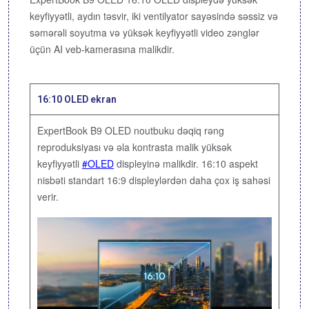
keyfiyyətli, aydın təsvir, iki ventilyator sayəsində səssiz və
səmərəli soyutma və yüksək keyfiyyətli video zənglər
üçün AI veb-kamerasına malikdir.
16:10 OLED ekran
ExpertBook B9 OLED noutbuku dəqiq rəng
reproduksiyası və əla kontrasta malik yüksək
keyfiyyətli
OLED
displeyinə malikdir. 16:10 aspekt
nisbəti standart 16:9 displeylərdən daha çox iş sahəsi
verir.