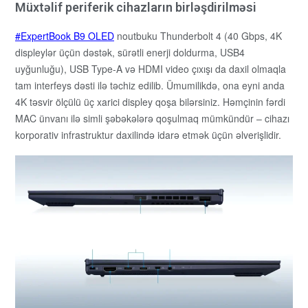
Müxtəlif periferik cihazların birləşdirilməsi
ExpertBook B9 OLED
noutbuku Thunderbolt 4 (40 Gbps, 4K
displeylər üçün dəstək, sürətli enerji doldurma, USB4
uyğunluğu), USB Type-A və HDMI video çıxışı da daxil olmaqla
tam interfeys dəsti ilə təchiz edilib. Ümumilikdə, ona eyni anda
4K təsvir ölçülü üç xarici displey qoşa bilərsiniz. Həmçinin fərdi
MAC ünvanı ilə simli şəbəkələrə qoşulmaq mümkündür – cihazı
korporativ infrastruktur daxilində idarə etmək üçün əlverişlidir.