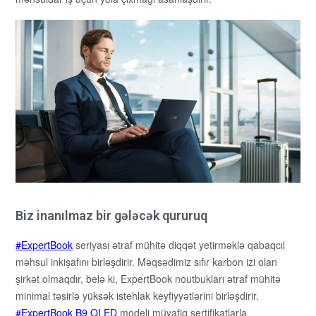
Biz inanılmaz bir gələcək qururuq
ExpertBook
seriyası ətraf mühitə diqqət yetirməklə qabaqcıl
məhsul inkişafını birləşdirir. Məqsədimiz sıfır karbon izi olan
şirkət olmaqdır, belə ki, ExpertBook noutbukları ətraf mühitə
minimal təsirlə yüksək istehlak keyfiyyətlərini birləşdirir.
ExpertBook B9 OLED
modeli müvafiq sertifikatlarla