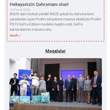
Hekayənizin Qəhrəmanı olun!
12 Fevral 2026
ASUS-dan növbəti yenilik! ASUS şirkəti bu dəfə kontent
yaradıcıları üçün ProArt seriyasına məxsus eksklüziv ProArt
PX13 GoPro Edition modelini təqdim etdi. GoPro
kameralarının macəra ruhu
Ətraflı >
Məqalələr
Qa
Uni
“Az
Tex
Yar
Yen
Sevi
ki, 
olu
torp
sürə