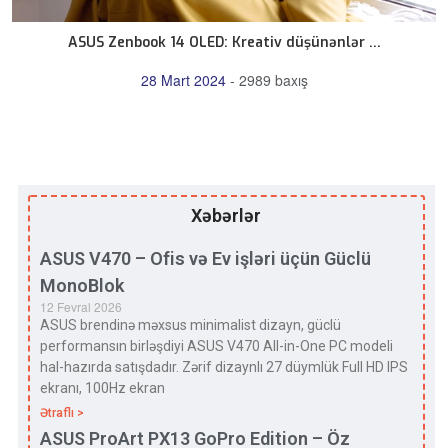
ASUS Zenbook 14 OLED: Kreativ düşünənlər ...
28 Mart 2024
-
2989 baxış
Xəbərlər
ASUS V470 – Ofis və Ev işləri üçün Güclü
MonoBlok
12 Fevral 2026
ASUS brendinə məxsus minimalist dizayn, güclü
performansın birləşdiyi ASUS V470 All-in-One PC modeli
hal-hazırda satışdadır. Zərif dizaynlı 27 düymlük Full HD IPS
ekranı, 100Hz ekran
Ətraflı >
ASUS ProArt PX13 GoPro Edition – Öz