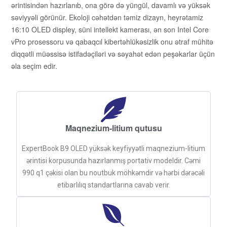
ərintisindən hazırlanıb, ona görə də yüngül, davamlı və yüksək
səviyyəli görünür. Ekoloji cəhətdən təmiz dizayn, heyrətamiz
16:10 OLED displey, süni intellekt kamerası, ən son Intel Core
vPro prosessoru və qabaqcıl kibertəhlükəsizlik onu ətraf mühitə
diqqətli müəssisə istifadəçiləri və səyahət edən peşəkarlar üçün
əla seçim edir.
Maqnezium-litium qutusu
ExpertBook B9 OLED yüksək keyfiyyətli maqnezium-litium
ərintisi korpusunda hazırlanmış portativ modeldir. Cəmi
990 q1 çəkisi olan bu noutbuk möhkəmdir və hərbi dərəcəli
etibarlılıq standartlarına cavab verir.