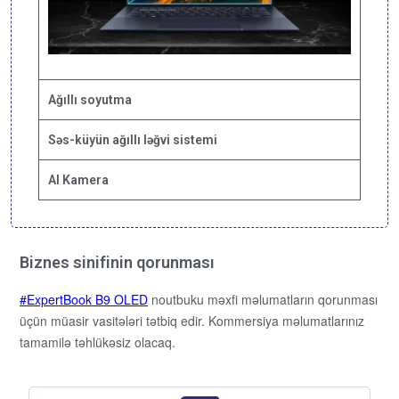
Ağıllı soyutma
Səs-küyün ağıllı ləğvi sistemi
AI Kamera
Biznes sinifinin qorunması
ExpertBook B9 OLED
noutbuku məxfi məlumatların qorunması
üçün müasir vasitələri tətbiq edir. Kommersiya məlumatlarınız
tamamilə təhlükəsiz olacaq.