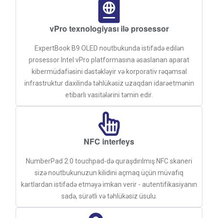
vPro texnologiyası ilə prosessor
ExpertBook B9 OLED noutbukunda istifadə edilən
prosessor Intel vPro platformasına əsaslanan aparat
kibermüdafiəsini dəstəkləyir və korporativ rəqəmsal
infrastruktur daxilində təhlükəsiz uzaqdan idarəetmənin
etibarlı vasitələrini təmin edir.
NFC interfeys
NumberPad 2.0 touchpad-də quraşdırılmış NFC skaneri
sizə noutbukunuzun kilidini açmaq üçün müvafiq
kartlardan istifadə etməyə imkan verir - autentifikasiyanın
sadə, sürətli və təhlükəsiz üsulu.