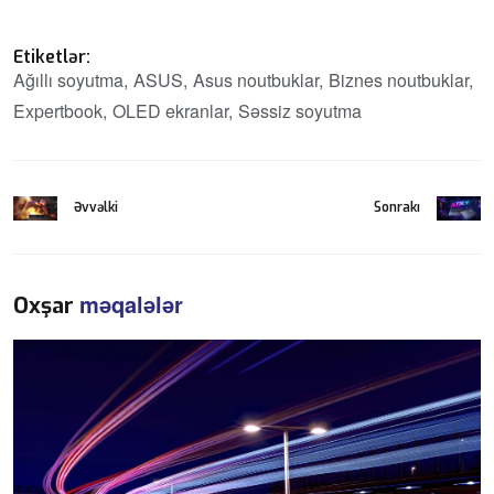
Etiketlər:
Ağıllı soyutma
ASUS
Asus noutbuklar
Biznes noutbuklar
Expertbook
OLED ekranlar
Səssiz soyutma
Əvvəlki
Sonrakı
məqalələr
Oxşar