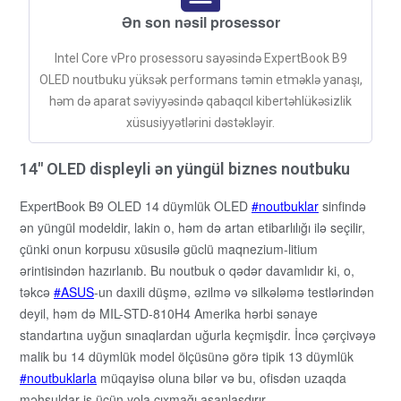
Ən son nəsil prosessor
Intel Core vPro prosessoru sayəsində ExpertBook B9
OLED noutbuku yüksək performans təmin etməklə yanaşı,
həm də aparat səviyyəsində qabaqcıl kibertəhlükəsizlik
xüsusiyyətlərini dəstəkləyir.
14" OLED displeyli ən yüngül biznes noutbuku
ExpertBook B9 OLED 14 düymlük OLED
noutbuklar
sinfində
ən yüngül modeldir, lakin o, həm də artan etibarlılığı ilə seçilir,
çünki onun korpusu xüsusilə güclü maqnezium-litium
ərintisindən hazırlanıb. Bu noutbuk o qədər davamlıdır ki, o,
təkcə
ASUS
-un daxili düşmə, əzilmə və silkələmə testlərindən
deyil, həm də MIL-STD-810H4 Amerika hərbi sənaye
standartına uyğun sınaqlardan uğurla keçmişdir. İncə çərçivəyə
malik bu 14 düymlük model ölçüsünə görə tipik 13 düymlük
noutbuklarla
müqayisə oluna bilər və bu, ofisdən uzaqda
məhsuldar iş üçün yola çıxmağı asanlaşdırır.