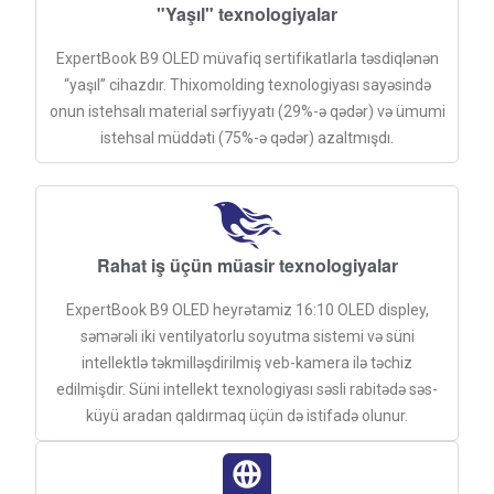
"Yaşıl" texnologiyalar
ExpertBook B9 OLED müvafiq sertifikatlarla təsdiqlənən
“yaşıl” cihazdır. Thixomolding texnologiyası sayəsində
onun istehsalı material sərfiyyatı (29%-ə qədər) və ümumi
istehsal müddəti (75%-ə qədər) azaltmışdı.
Rahat iş üçün müasir texnologiyalar
ExpertBook B9 OLED heyrətamiz 16:10 OLED displey,
səmərəli iki ventilyatorlu soyutma sistemi və süni
intellektlə təkmilləşdirilmiş veb-kamera ilə təchiz
edilmişdir. Süni intellekt texnologiyası səsli rabitədə səs-
küyü aradan qaldırmaq üçün də istifadə olunur.