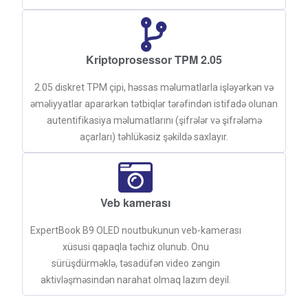
Kriptoprosessor TPM 2.05
2.05 diskret TPM çipi, həssas məlumatlarla işləyərkən və
əməliyyatlar apararkən tətbiqlər tərəfindən istifadə olunan
autentifikasiya məlumatlarını (şifrələr və şifrələmə
açarları) təhlükəsiz şəkildə saxlayır.
Veb kamerası
ExpertBook B9 OLED noutbukunun veb-kamerası
xüsusi qapaqla təchiz olunub. Onu
sürüşdürməklə, təsadüfən video zəngin
aktivləşməsindən narahat olmaq lazım deyil.