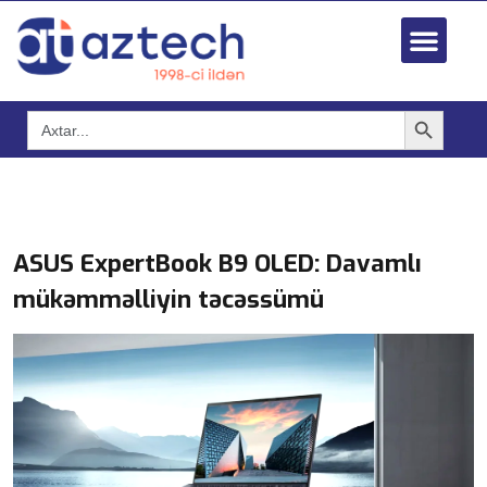
Search Button
Search
for:
ASUS ExpertBook B9 OLED: Davamlı
mükəmməlliyin təcəssümü