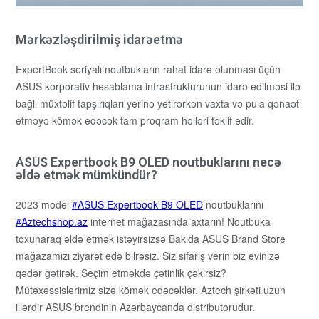
Mərkəzləşdirilmiş idarəetmə
ExpertBook seriyalı noutbukların rahat idarə olunması üçün
ASUS korporativ hesablama infrastrukturunun idarə edilməsi ilə
bağlı müxtəlif tapşırıqları yerinə yetirərkən vaxta və pula qənaət
etməyə kömək edəcək tam proqram həlləri təklif edir.
ASUS Expertbook B9 OLED noutbuklarını necə
əldə etmək mümkündür?
2023 model
ASUS Expertbook B9 OLED
noutbuklarını
Aztechshop.az
internet mağazasında axtarın! Noutbuka
toxunaraq əldə etmək istəyirsizsə Bakıda ASUS Brand Store
mağazamızı ziyarət edə bilrəsiz. Siz sifariş verin biz evinizə
qədər gətirək. Seçim etməkdə çətinlik çəkirsiz?
Mütəxəssislərimiz sizə kömək edəcəklər. Aztech şirkəti uzun
illərdir ASUS brendinin Azərbaycanda distributorudur.