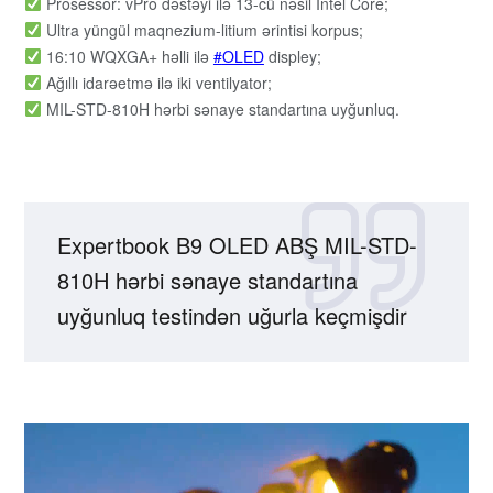
Prosessor: vPro dəstəyi ilə 13-cü nəsil Intel Core;
Ultra yüngül maqnezium-litium ərintisi korpus;
16:10 WQXGA+ həlli ilə
OLED
displey;
Ağıllı idarəetmə ilə iki ventilyator;
MIL-STD-810H hərbi sənaye standartına uyğunluq.
Expertbook B9 OLED ABŞ MIL-STD-
810H hərbi sənaye standartına
uyğunluq testindən uğurla keçmişdir