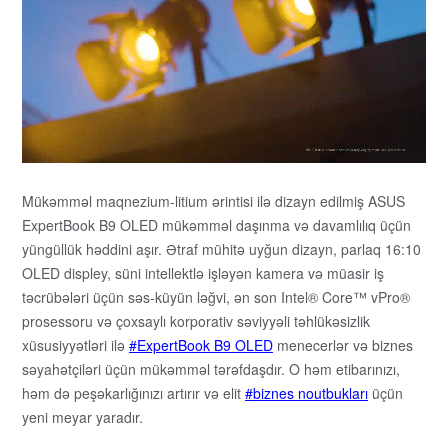
Mükəmməl maqnezium-litium ərintisi ilə dizayn edilmiş ASUS
ExpertBook B9 OLED mükəmməl daşınma və davamlılıq üçün
yüngüllük həddini aşır. Ətraf mühitə uyğun dizayn, parlaq 16:10
OLED displey, süni intellektlə işləyən kamera və müasir iş
təcrübələri üçün səs-küyün ləğvi, ən son Intel® Core™ vPro®
prosessoru və çoxsaylı korporativ səviyyəli təhlükəsizlik
xüsusiyyətləri ilə
ExpertBook B9 OLED
menecerlər və biznes
səyahətçiləri üçün mükəmməl tərəfdaşdır. O həm etibarınızı,
həm də peşəkarlığınızı artırır və elit
biznes noutbukları
üçün
yeni meyar yaradır.