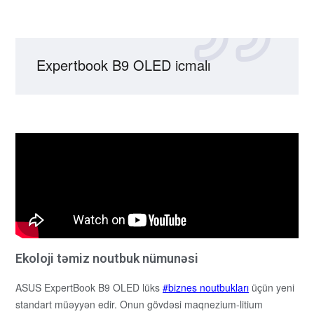
Expertbook B9 OLED icmalı
Ekoloji təmiz noutbuk nümunəsi
ASUS ExpertBook B9 OLED lüks
biznes noutbukları
üçün yeni
standart müəyyən edir. Onun gövdəsi maqnezium-litium