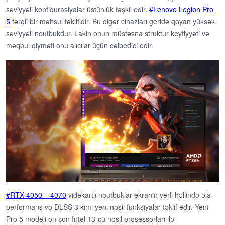
səviyyəli konfiqurasiyalar üstünlük təşkil edir.
Lenovo Legion Pro
5
fərqli bir məhsul təklifidir. Bu digər cihazları geridə qoyan yüksək
səviyyəli noutbukdur. Lakin onun müstəsna struktur keyfiyyəti və
məqbul qiyməti onu alıcılar üçün cəlbedici edir.
RTX 4050 – 4070
videkartlı noutbuklar ekranın yerli həllində əla
performans və DLSS 3 kimi yeni nəsil funksiyalar təklif edir. Yeni
Pro 5 modeli ən son Intel 13-cü nəsil prosessorları ilə