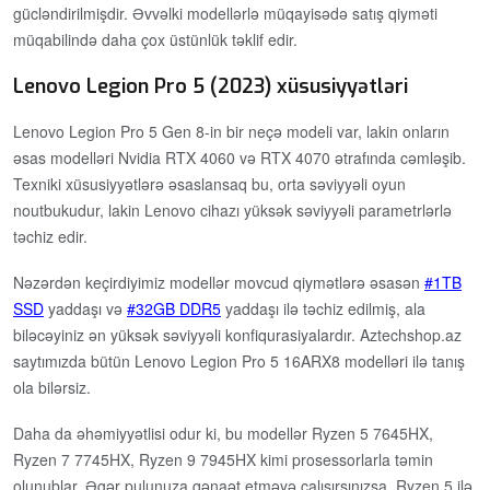
gücləndirilmişdir. Əvvəlki modellərlə müqayisədə satış qiyməti
müqabilində daha çox üstünlük təklif edir.
Lenovo Legion Pro 5 (2023) xüsusiyyətləri
Lenovo Legion Pro 5 Gen 8-in bir neçə modeli var, lakin onların
əsas modelləri Nvidia RTX 4060 və RTX 4070 ətrafında cəmləşib.
Texniki xüsusiyyətlərə əsaslansaq bu, orta səviyyəli oyun
noutbukudur, lakin Lenovo cihazı yüksək səviyyəli parametrlərlə
təchiz edir.
Nəzərdən keçirdiyimiz modellər movcud qiymətlərə əsasən
1TB
SSD
yaddaşı və
32GB DDR5
yaddaşı ilə təchiz edilmiş, ala
biləcəyiniz ən yüksək səviyyəli konfiqurasiyalardır. Aztechshop.az
saytımızda bütün Lenovo Legion Pro 5 16ARX8 modelləri ilə tanış
ola bilərsiz.
Daha da əhəmiyyətlisi odur ki, bu modellər Ryzen 5 7645HX,
Ryzen 7 7745HX, Ryzen 9 7945HX kimi prosessorlarla təmin
olunublar. Əgər pulunuza qənaət etməyə çalışırsınızsa, Ryzen 5 ilə