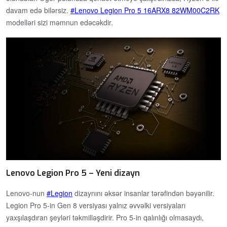
davam edə bilərsiz.
Lenovo Legion Pro 5 16ARX8 82WM00C2RK
modelləri sizi məmnun edəcəkdir.
Lenovo Legion Pro 5 – Yeni dizayn
Lenovo-nun
Legion
dizaynını əksər insanlar tərəfindən bəyənilir.
Legion Pro 5-in Gen 8 versiyası yalnız əvvəlki versiyaları
yaxşılaşdıran şeyləri təkmilləşdirir. Pro 5-in qalınlığı olmasaydı,