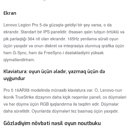
Ekran
Lenovo Legion Pro 5-də güzəştə getdiyi bir şey varsa, o da
ekrandır. Standart bir IPS panelidir. Əsasən qalın tutqun örtüklü və
pik parlaqlığı 364 nit olan ekrandır. 165Hz yeniləmə sürəti oyun
üçün yaxşıdır və onun diskret və inteqrasiya olunmuş qrafika üçün
həm G-Sync, həm də FreeSync-i dəstəklədiyini yüksək
qiymətləndirirəm.
Klaviatura: oyun üçün əladır, yazmaq üçün də
uyğundur
Pro 5 16ARX8 modelində münasib klaviatura var. O, Lenovo-nun
ikonik TrueStrike dizaynını daha kiçik rəqəmlər paneli, ox düymələri
və hər düymə üçün RGB işıqlandırma ilə təqdim edir. Düymələr
daha sürətlidir. Oyunlarda düymələri tez basmaq üçün yaxşıdır.
Gözlədiyim növbəti nəsil oyun noutbuku