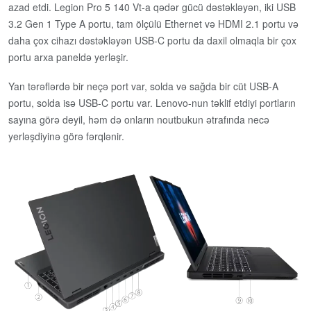
azad etdi. Legion Pro 5 140 Vt-a qədər gücü dəstəkləyən, iki USB
3.2 Gen 1 Type A portu, tam ölçülü Ethernet və HDMI 2.1 portu və
daha çox cihazı dəstəkləyən USB-C portu da daxil olmaqla bir çox
portu arxa paneldə yerləşir.
Yan tərəflərdə bir neçə port var, solda və sağda bir cüt USB-A
portu, solda isə USB-C portu var. Lenovo-nun təklif etdiyi portların
sayına görə deyil, həm də onların noutbukun ətrafında necə
yerləşdiyinə görə fərqlənir.