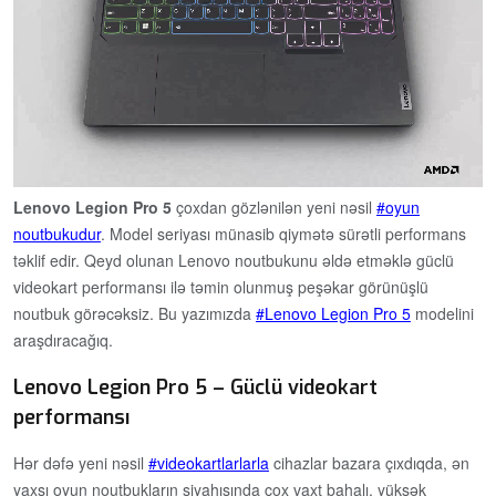
Lenovo Legion Pro 5
çoxdan gözlənilən yeni nəsil
oyun
noutbukudur
. Model seriyası münasib qiymətə sürətli performans
təklif edir. Qeyd olunan Lenovo noutbukunu əldə etməklə güclü
videokart performansı ilə təmin olunmuş peşəkar görünüşlü
noutbuk görəcəksiz. Bu yazımızda
Lenovo Legion Pro 5
modelini
araşdıracağıq.
Lenovo Legion Pro 5 – Güclü videokart
performansı
Hər dəfə yeni nəsil
videokartlarlarla
cihazlar bazara çıxdıqda, ən
yaxşı oyun noutbukların siyahısında çox vaxt bahalı, yüksək