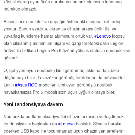
xüsusi olaraq oyun üçün qurulmuş noutbuk olmasına inanmaq
mümkün olmazdı.
Bucaqlı arxa radiator və qapağın üstündəki diaqonal xətt artıq
yoxdur. Bunun əvəzinə, ekran və cihazın arxası üçün üst və
yuvarlaq künclərdə hamar alüminium örtük var.
Lenovo
loqosu
olan cilalanmış alüminium nişanı və qarşı tərəfdəki qalın Legion
örtüyü ilə birlikdə Legion Pro 5 özünü yüksək statuslu noutbuk kimi
göstərir.
O, qətiyyən oyun noutbuku kimi görünmür, lakin hər kəs belə
düşünməyə bilər. Təvazökar görünüş tərəfdarları da mövcuddur.
Lakin
Asus ROG
modelləri kimi oyun görünüşlü noutbuk
həvaskarısızsa Pro 5 modeli sizin üçün uyğun olmaya bilər.
Yeni tendensiyaya davam
Noutbukda portların əksəriyyətini cihazın arxasına yerləşdirmək
tendensiyasını həqiqətən də
Lenovo
başlatdı. Siçanla hərəkət
edərkən USB kabelinə toxunmamaq üçün cihazın yan tərəflərini