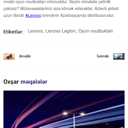
model oyun noutbukları mövcuddur. Seçim etməkdə çətinlik
çəkirsiz? Mütəxəssislərimiz sizə kömək edəcəklər. Aztech şirkəti
uzun illərdir
Lenovo
brendinin Azərbaycanda distributorudur.
Lenovo
Lenovo Legion
Oyun noutbukları
Etiketlər:
Əvvəlki
Sonrakı
məqalələr
Oxşar