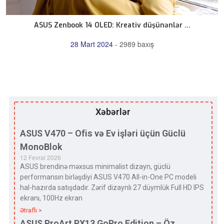
ASUS Zenbook 14 OLED: Kreativ düşünənlər ...
28 Mart 2024
-
2989 baxış
Xəbərlər
ASUS V470 – Ofis və Ev işləri üçün Güclü
MonoBlok
12 Fevral 2026
ASUS brendinə məxsus minimalist dizayn, güclü
performansın birləşdiyi ASUS V470 All-in-One PC modeli
hal-hazırda satışdadır. Zərif dizaynlı 27 düymlük Full HD IPS
ekranı, 100Hz ekran
Ətraflı >
ASUS ProArt PX13 GoPro Edition – Öz