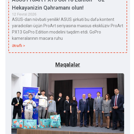
Hekayənizin Qəhrəmanı olun!
12 Fevral 2026
ASUS-dan növbəti yenilik! ASUS şirkəti bu dəfə kontent
yaradıcıları üçün ProArt seriyasına məxsus eksklüziv ProArt
PX13 GoPro Edition modelini təqdim etdi. GoPro
kameralarının macəra ruhu
Ətraflı >
Məqalələr
Qa
Uni
“Az
Tex
Yar
Yen
Sevi
ki, 
olu
torp