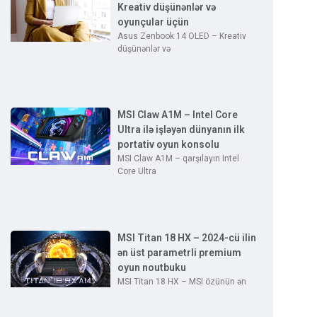
Kreativ düşünənlər və
oyunçular üçün
Asus Zenbook 14 OLED – Kreativ
düşünənlər və
MSI Claw A1M – Intel Core
Ultra ilə işləyən dünyanın ilk
portativ oyun konsolu
MSI Claw A1M – qarşılayın Intel
Core Ultra
MSI Titan 18 HX – 2024-cü ilin
ən üst parametrli premium
oyun noutbuku
MSI Titan 18 HX – MSI özünün ən