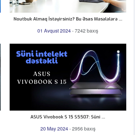
Noutbuk Almaq İstəyirsiniz? Bu Əsas Məsələlərə ...
01 Avqust 2024
-
7242 baxış
ASUS Vivobook S 15 S5507: Süni ...
20 May 2024
-
2956 baxış