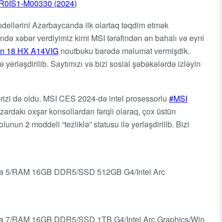
0IS1-M00330 (2024)
dellərini Azərbaycanda ilk olartaq təqdim etmək
ində xəbər verdiyimiz kimi MSI tərəfindən ən bahalı və eyni
an 18 HX A14VIG
noutbuku barədə məlumat vermişdik.
 yerləşdirilib. Saytımızı və bizi sosial şəbəkələrdə izləyin
rizi də oldu. MSI CES 2024-də intel prosessorlu
MSI
zardakı oxşar konsollardan fərqli olaraq, çox üstün
nun 2 moddeli “tezliklə” statusu ilə yerləşdirilib. Bizi
tra 5/RAM 16GB DDR5/SSD 512GB G4/Intel Arc
tra 7/RAM 16GB DDR5/SSD 1TB G4/Intel Arc Graphics/Win