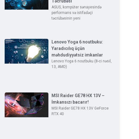
Təcrübəsi
ASUS, kompüter sənayesində
performans və istifadəçi
təcrübəsinin yeni
Lenovo Yoga 6 noutbuku:
Yaradıcılıq üçün
məhdudiyyətsiz imkanlar
Lenovo Yoga 6 noutbuku (8-ci nəsil,
13, AMD)
MSI Raider GE78 HX 13V –
İmkansızı bacarır!
MSI Raider GE78 HX 13V GeForce
RTX 40