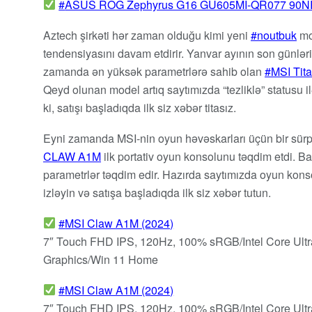
ASUS ROG Zephyrus G16 GU605MI-QR077 90NR
Aztech şirkəti hər zaman olduğu kimi yeni
noutbuk
mo
tendensiyasını davam etdirir. Yanvar ayının son günlər
zamanda ən yüksək parametrlərə sahib olan
MSI Tit
Qeyd olunan model artıq saytımızda “tezliklə” statusu ilə
ki, satışı başladıqda ilk siz xəbər titasız.
Eyni zamanda MSI-nin oyun həvəskarları üçün bir sürp
CLAW A1M
ilk portativ oyun konsolunu təqdim etdi. Ba
parametrlər təqdim edir. Hazırda saytımızda oyun konsolu
izləyin və satışa başladıqda ilk siz xəbər tutun.
MSI Claw A1M (2024)
7″ Touch FHD IPS, 120Hz, 100% sRGB/Intel Core Ul
Graphics/Win 11 Home
MSI Claw A1M (2024)
7″ Touch FHD IPS, 120Hz, 100% sRGB/Intel Core Ul