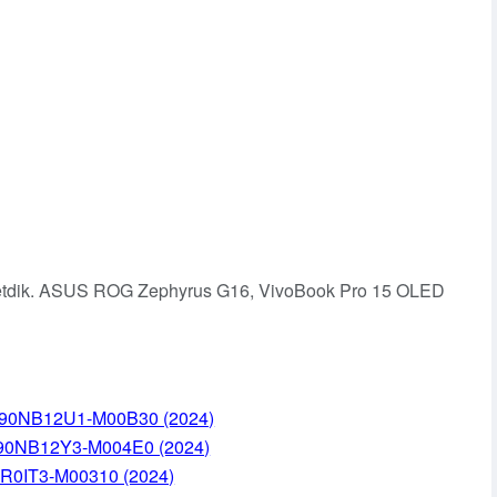
və etdik. ASUS ROG Zephyrus G16, VivoBook Pro 15 OLED
90NB12U1-M00B30 (2024)
90NB12Y3-M004E0 (2024)
0IT3-M00310 (2024)