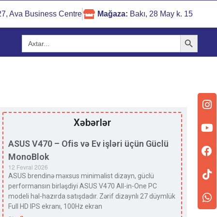
 27, Ava Business Centre
Mağaza:
Bakı, 28 May k. 15
Search Button
Search
for:
Xəbərlər
ASUS V470 – Ofis və Ev işləri üçün Güclü
MonoBlok
12 Fevral 2026
ASUS brendinə məxsus minimalist dizayn, güclü
performansın birləşdiyi ASUS V470 All-in-One PC
modeli hal-hazırda satışdadır. Zərif dizaynlı 27 düymlük
Full HD IPS ekranı, 100Hz ekran