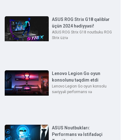
ASUS ROG Strix G18 qaliblər
üçün 2024 hədiyyəsi!
ASUS ROG Strix G18 noutbuku ROG
Strix üzrə
Lenovo Legion Go oyun
konsolunu təqdim etdi
Lenovo Legion Go oyun konsolu
səviyyəli performans və
ASUS Noutbukları:
Performans və İstifadəçi