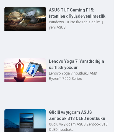
ASUS TUF Gaming F15:
İstənilən döyüşdə yenilməzlik
Windows 10 Pro ilə təchiz edilmiş
yeni ASUS
Lenovo Yoga 7: Yaradıcılığın
sərhədi yoxdur
Lenovo Yoga 7 noutbuku AMD
Ryzen™ 7000 Series
Güclü və yığcam ASUS
Zenbook S13 OLED noutbuku
Güclü və yığcam ASUS Zenbook S13
OLED noutbuku