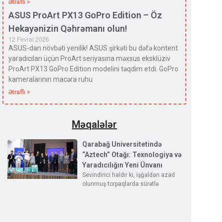
Ətraflı >
ASUS ProArt PX13 GoPro Edition – Öz
Hekayənizin Qəhrəmanı olun!
12 Fevral 2026
ASUS-dan növbəti yenilik! ASUS şirkəti bu dəfə kontent
yaradıcıları üçün ProArt seriyasına məxsus eksklüziv
ProArt PX13 GoPro Edition modelini təqdim etdi. GoPro
kameralarının macəra ruhu
Ətraflı >
Məqalələr
Qarabağ Universitetində
“Aztech” Otağı: Texnologiya və
Yaradıcılığın Yeni Ünvanı
Sevindirici haldır ki, işğaldan azad
olunmuş torpaqlarda sürətlə