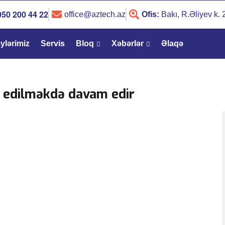
050 200 44 22
office@aztech.az
Ofis:
Bakı, R.Əliyev k.
ylərimiz
Servis
Bloq
Xəbərlər
Əlaqə
l edilməkdə davam edir