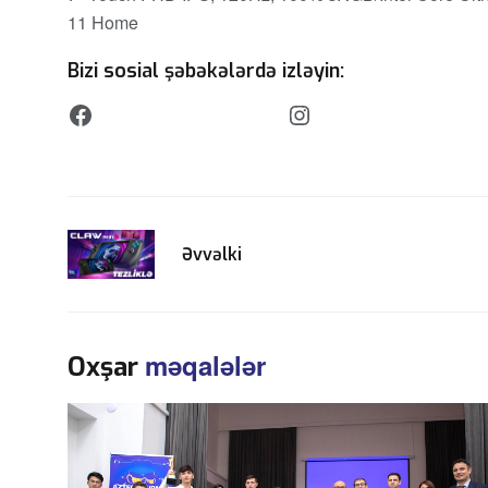
11 Home
Bizi sosial şəbəkələrdə izləyin:
Əvvəlki
məqalələr
Oxşar