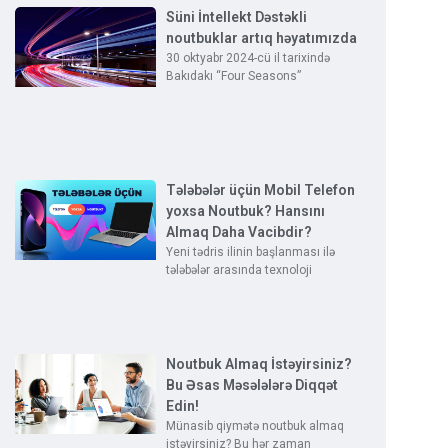
Süni İntellekt Dəstəkli
noutbuklar artıq həyatımızda
30 oktyabr 2024-cü il tarixində
Bakıdakı “Four Seasons”
Tələbələr üçün Mobil Telefon
yoxsa Noutbuk? Hansını
Almaq Daha Vacibdir?
Yeni tədris ilinin başlanması ilə
tələbələr arasında texnoloji
Noutbuk Almaq İstəyirsiniz?
Bu Əsas Məsələlərə Diqqət
Edin!
Münasib qiymətə noutbuk almaq
istəyirsiniz? Bu hər zaman