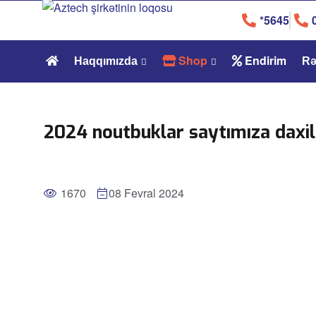
*5645
Shop
Endirim
Haqqımızda
Rə
2024 noutbuklar saytımıza daxi
1670
08 Fevral 2024