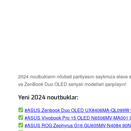
2024 noutbukların növbəti partiyasını saytımıza əla
və ZenBook Duo OLED seriyalı modelləri qarşılayın!
Yeni 2024 noutbuklar:
ASUS Zenbook Duo OLED UX8406MA-QL099W 
ASUS Vivobook Pro 15 OLED N6506MV-MA001 
ASUS ROG Zephyrus G16 GU605MV-N4084 90NR