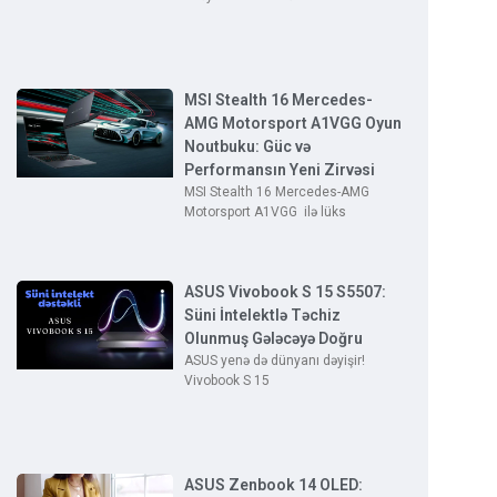
MSI Stealth 16 Mercedes-
AMG Motorsport A1VGG Oyun
Noutbuku: Güc və
Performansın Yeni Zirvəsi
MSI Stealth 16 Mercedes-AMG
Motorsport A1VGG ilə lüks
ASUS Vivobook S 15 S5507:
Süni İntelektlə Təchiz
Olunmuş Gələcəyə Doğru
ASUS yenə də dünyanı dəyişir!
Vivobook S 15
ASUS Zenbook 14 OLED: