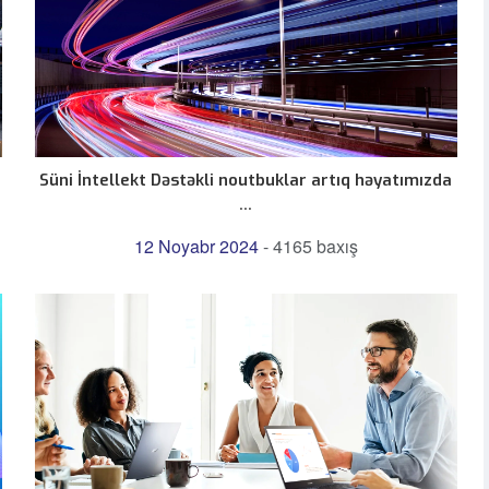
a
Süni İntellekt Dəstəkli noutbuklar artıq həyatımızda
...
12 Noyabr 2024
-
4165 baxış