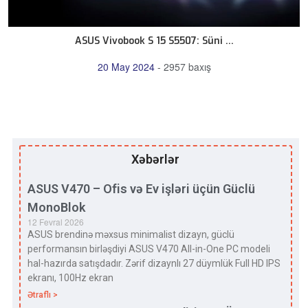
ASUS Vivobook S 15 S5507: Süni ...
20 May 2024
-
2957 baxış
Xəbərlər
ASUS V470 – Ofis və Ev işləri üçün Güclü
MonoBlok
12 Fevral 2026
ASUS brendinə məxsus minimalist dizayn, güclü
performansın birləşdiyi ASUS V470 All-in-One PC modeli
hal-hazırda satışdadır. Zərif dizaynlı 27 düymlük Full HD IPS
ekranı, 100Hz ekran
Ətraflı >