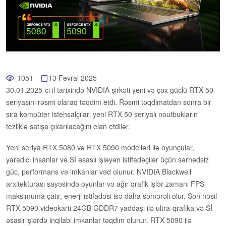
1051
13 Fevral 2025
30.01.2025-ci il tarixində NVIDIA şirkəti yeni və çox güclü RTX 50
seriyasını rəsmi olaraq təqdim etdi. Rəsmi təqdimatdan sonra bir
sıra kompüter istehsalçıları yeni RTX 50 seriyalı noutbukların
tezliklə satışa çıxarılacağını elan etdilər.
Yeni seriya RTX 5080 və RTX 5090 modelləri ilə oyunçular,
yaradıcı insanlar və Sİ əsaslı işləyən istifadəçilər üçün sərhədsiz
güc, performans və imkanlar vəd olunur. NVIDIA Blackwell
arxitekturası sayəsində oyunlar və ağır qrafik işlər zamanı FPS
maksimuma çatır, enerji istifadəsi isə daha səmərəli olur. Son nəsil
RTX 5090 videokartı 24GB GDDR7 yaddaşı ilə ultra-qrafika və Sİ
əsaslı işlərdə inqilabi imkanlar təqdim olunur. RTX 5090 ilə