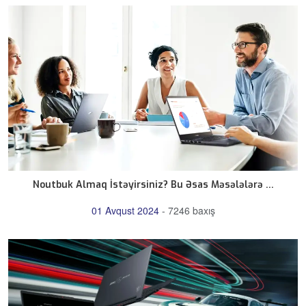
Noutbuk Almaq İstəyirsiniz? Bu Əsas Məsələlərə ...
01 Avqust 2024
-
7246 baxış