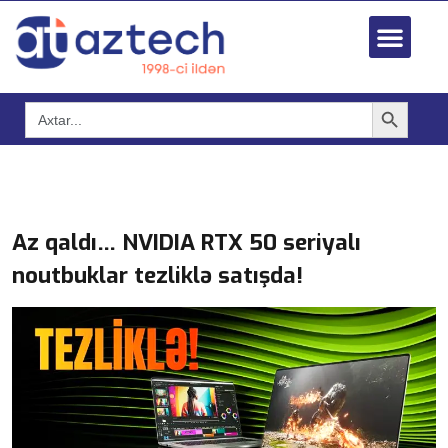
Search Button
Search
for:
Az qaldı… NVIDIA RTX 50 seriyalı
noutbuklar tezliklə satışda!