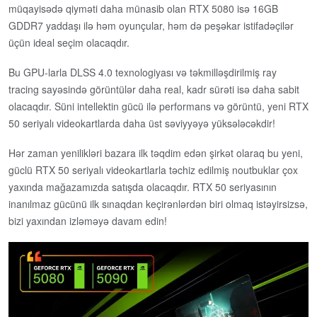
müqayisədə qiyməti daha münasib olan RTX 5080 isə 16GB
GDDR7 yaddaşı ilə həm oyunçular, həm də peşəkar istifadəçilər
üçün ideal seçim olacaqdır.
Bu GPU-larla DLSS 4.0 texnologiyası və təkmilləşdirilmiş ray
tracing sayəsində görüntülər daha real, kadr sürəti isə daha sabit
olacaqdır. Süni intellektin gücü ilə performans və görüntü, yeni RTX
50 seriyalı videokartlarda daha üst səviyyəyə yüksələcəkdir!
Hər zaman yenilikləri bazara ilk təqdim edən şirkət olaraq bu yeni,
güclü RTX 50 seriyalı videokartlarla təchiz edilmiş noutbuklar çox
yaxında mağazamızda satışda olacaqdır. RTX 50 seriyasının
inanılmaz gücünü ilk sınaqdan keçirənlərdən biri olmaq istəyirsizsə,
bizi yaxından izləməyə davam edin!