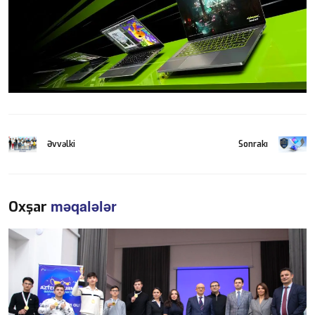
Əvvəlki
Sonrakı
məqalələr
Oxşar