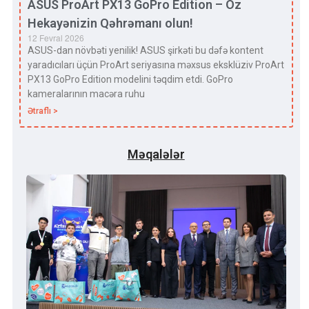
ASUS ProArt PX13 GoPro Edition – Öz
Hekayənizin Qəhrəmanı olun!
12 Fevral 2026
ASUS-dan növbəti yenilik! ASUS şirkəti bu dəfə kontent
yaradıcıları üçün ProArt seriyasına məxsus eksklüziv ProArt
PX13 GoPro Edition modelini təqdim etdi. GoPro
kameralarının macəra ruhu
Ətraflı >
Məqalələr
Qa
Uni
“Az
Tex
Yar
Yen
Sevi
ki, 
olu
torp